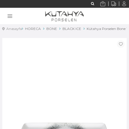
Anasayfa
HORECA
BONE
BLACK ICE
Kütahya Porselen Bone T