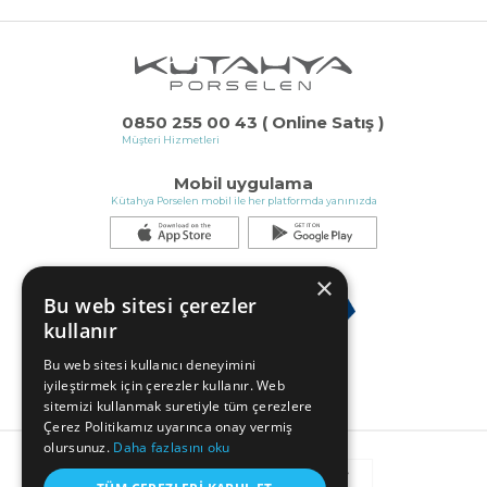
0850 255 00 43 ( Online Satış )
Müşteri Hizmetleri
Mobil uygulama
Kütahya Porselen mobil ile her platformda yanınızda
×
Bu web sitesi çerezler
kullanır
Bu web sitesi kullanıcı deneyimini
iyileştirmek için çerezler kullanır. Web
sitemizi kullanmak suretiyle tüm çerezlere
Çerez Politikamız uyarınca onay vermiş
olursunuz.
Daha fazlasını oku