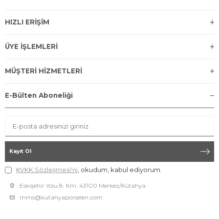
HIZLI ERİŞİM
ÜYE İŞLEMLERİ
MÜŞTERİ HİZMETLERİ
E-Bülten Aboneliği
Kayıt Ol
KVKK Sözleşmesi'ni
, okudum, kabul ediyorum.
Eskişehir Yolu 8. Km. 43100 Merkez/Kütahya
mms@kutahyaporselen.com