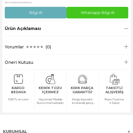
BNTAN35X15DU89A724
Bilgi Al
Whatsapp Bilgi Al
Ürün Açıklaması
Yorumlar
(0)
Öneri Kutusu
KARGO
KEMİK TOZU
KIRIK PARÇA
TAKSİTLİ
BEDAVA
İÇERMEZ
GARANTİSİ
ALIŞVERİŞ
1200 TL ve üzeri
Hayvansal Madde
Kargo kaynaklı
Peşin Fiyatına
Bulunmamaktadır
kırıklarda parça
4 Taksit
temini yapılır
KURUMSAL