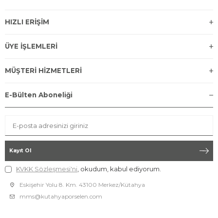
HIZLI ERİŞİM
ÜYE İŞLEMLERİ
MÜŞTERİ HİZMETLERİ
E-Bülten Aboneliği
Kayıt Ol
KVKK Sözleşmesi'ni
, okudum, kabul ediyorum.
Eskişehir Yolu 8. Km. 43100 Merkez/Kütahya
mms@kutahyaporselen.com