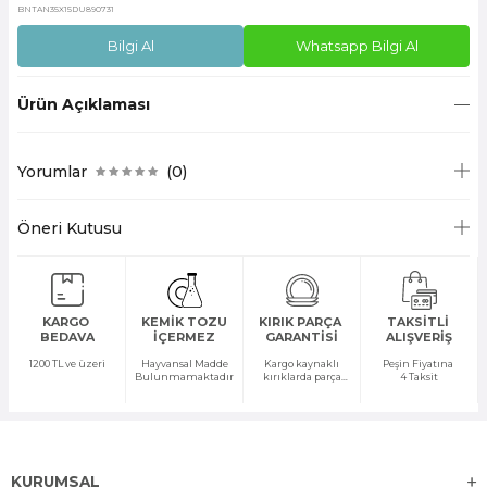
BNTAN35X15DU890731
Bilgi Al
Whatsapp Bilgi Al
Ürün Açıklaması
Yorumlar
(0)
Öneri Kutusu
KARGO
KEMİK TOZU
KIRIK PARÇA
TAKSİTLİ
BEDAVA
İÇERMEZ
GARANTİSİ
ALIŞVERİŞ
1200 TL ve üzeri
Hayvansal Madde
Kargo kaynaklı
Peşin Fiyatına
Bulunmamaktadır
kırıklarda parça
4 Taksit
temini yapılır
KURUMSAL