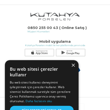
0850 255 00 43 ( Online Satış )
Müşteri Hizmetleri
Mobil uygulama
Kütahya Porselen mobil ile her platformda yanınızda
×
Bu web sitesi çerezler
kullanır
Bu web sitesi kullanıcı deneyimini
iyileştirmek için çerezler kullanır. Web
sitemizi kullanmak suretiyle tüm çerezlere
Çerez Politikamız uyarınca onay vermiş
olursunuz.
Daha fazlasını oku