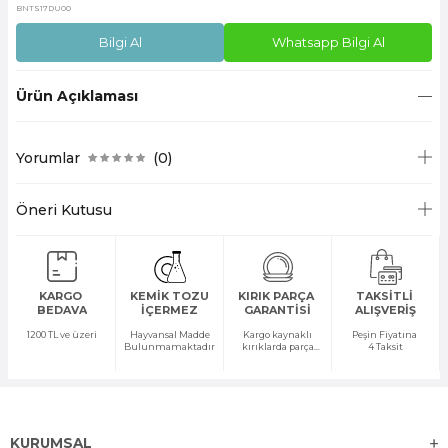
BNTS17DU00
Bilgi Al
Whatsapp Bilgi Al
Ürün Açıklaması
Yorumlar
(0)
Öneri Kutusu
KARGO
KEMİK TOZU
KIRIK PARÇA
TAKSİTLİ
BEDAVA
İÇERMEZ
GARANTİSİ
ALIŞVERİŞ
1200 TL ve üzeri
Hayvansal Madde
Kargo kaynaklı
Peşin Fiyatına
Bulunmamaktadır
kırıklarda parça
4 Taksit
temini yapılır
KURUMSAL