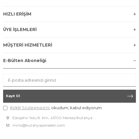
HIZLI ERİŞİM
ÜYE İŞLEMLERİ
MÜŞTERİ HİZMETLERİ
E-Bülten Aboneliği
Kayıt Ol
KVKK Sözleşmesi'ni
, okudum, kabul ediyorum.
Eskişehir Yolu 8. Km. 43100 Merkez/Kütahya
mms@kutahyaporselen.com