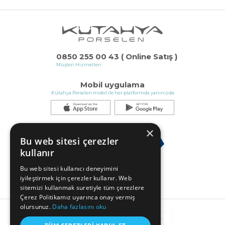
0850 255 00 43 ( Online Satış )
Müşteri Hizmetleri
Mobil uygulama
Kütahya Porselen mobil ile her platformda yanınızda
×
Bu web sitesi çerezler
kullanır
Bu web sitesi kullanıcı deneyimini
iyileştirmek için çerezler kullanır. Web
sitemizi kullanmak suretiyle tüm çerezlere
Çerez Politikamız uyarınca onay vermiş
olursunuz.
Daha fazlasını oku