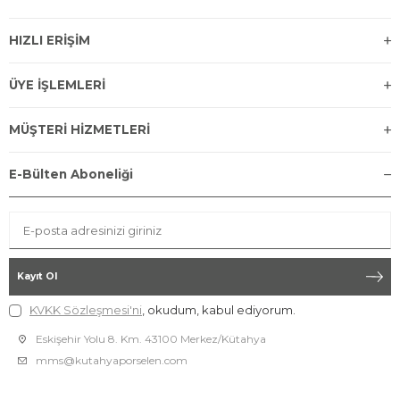
HIZLI ERİŞİM
ÜYE İŞLEMLERİ
MÜŞTERİ HİZMETLERİ
E-Bülten Aboneliği
Kayıt Ol
KVKK Sözleşmesi'ni
, okudum, kabul ediyorum.
Eskişehir Yolu 8. Km. 43100 Merkez/Kütahya
mms@kutahyaporselen.com