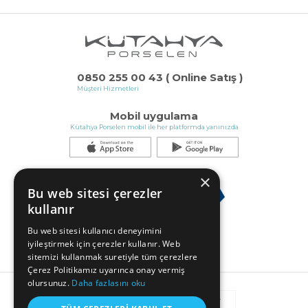
0850 255 00 43 ( Online Satış )
Müşteri Hizmetleri
Mobil uygulama
Kütahya Porselen mobil ile her platformda yanınızda
×
Bu web sitesi çerezler
kullanır
Bu web sitesi kullanıcı deneyimini
iyileştirmek için çerezler kullanır. Web
sitemizi kullanmak suretiyle tüm çerezlere
Çerez Politikamız uyarınca onay vermiş
olursunuz.
Daha fazlasını oku