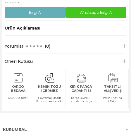
BNTS21CK00
Bilgi Al
Whatsapp Bilgi Al
Ürün Açıklaması
Yorumlar
(0)
Öneri Kutusu
KARGO
KEMİK TOZU
KIRIK PARÇA
TAKSİTLİ
BEDAVA
İÇERMEZ
GARANTİSİ
ALIŞVERİŞ
1200 TL ve üzeri
Hayvansal Madde
Kargo kaynaklı
Peşin Fiyatına
Bulunmamaktadır
kırıklarda parça
4 Taksit
temini yapılır
KURUMSAL