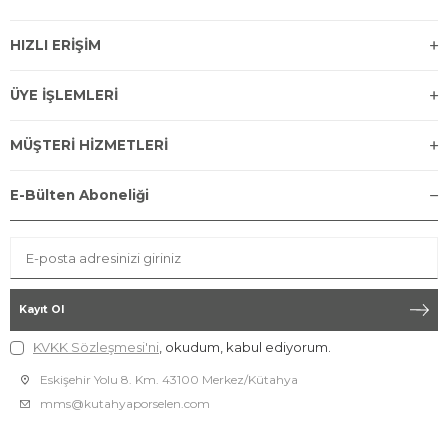
HIZLI ERİŞİM
ÜYE İŞLEMLERİ
MÜŞTERİ HİZMETLERİ
E-Bülten Aboneliği
Kayıt Ol
KVKK Sözleşmesi'ni
, okudum, kabul ediyorum.
Eskişehir Yolu 8. Km. 43100 Merkez/Kütahya
mms@kutahyaporselen.com