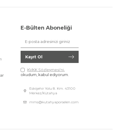
E-Bülten Aboneliği
Kayıt Ol
ı
KVKK Sözleşmesi'ni
,
okudum, kabul ediyorum.
ar
Eskişehir Yolu 8. Km. 43100
Merkez/Kütahya
mms@kutahyaporselen.com