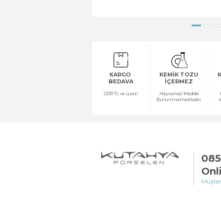
KARGO
KEMİK TOZU
K
BEDAVA
İÇERMEZ
1200 TL ve üzeri
Hayvansal Madde
Bulunmamaktadır
085
Onl
Müşter