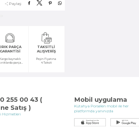
Paylaş:
IRIK PARÇA
TAKSİTLİ
GARANTİSİ
ALIŞVERİŞ
Kargo kaynaklı
Peşin Fiyatına
kırıklarda parça
4 Taksit
temini yapılır
0 255 00 43 (
Mobil uygulama
Kütahya Porselen mobil ile her
ine Satış )
platformda yanınızda
i Hizmetleri