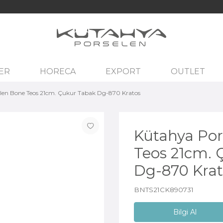
ER
HORECA
EXPORT
OUTLET
len Bone Teos 21cm. Çukur Tabak Dg-870 Kratos
Kütahya Por
Teos 21cm. 
Dg-870 Krat
BNTS21CK890731
Bilgi Al