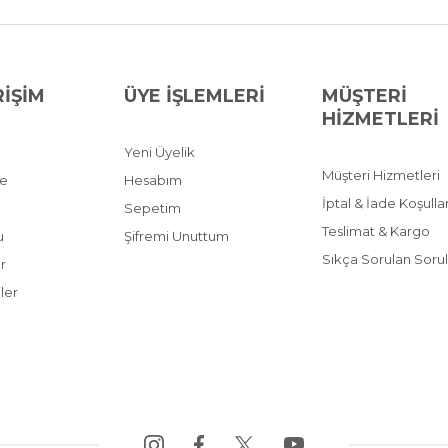
RİŞİM
ÜYE İŞLEMLERİ
MÜŞTERİ
HİZMETLERİ
Yeni Üyelik
Müşteri Hizmetleri
ve
Hesabım
İptal & İade Koşullar
Sepetim
Teslimat & Kargo
u
Şifremi Unuttum
Sıkça Sorulan Sorul
r
ler