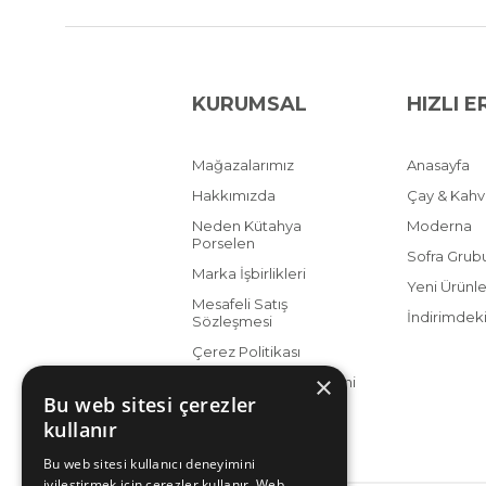
KURUMSAL
HIZLI E
Mağazalarımız
Anasayfa
Hakkımızda
Çay & Kah
Neden Kütahya
Moderna
Porselen
Sofra Grub
Marka İşbirlikleri
Yeni Ürünle
Mesafeli Satış
İndirimdeki
Sözleşmesi
Çerez Politikası
×
KVKK Aydınlatma Metni
Bu web sitesi çerezler
kullanır
Bu web sitesi kullanıcı deneyimini
iyileştirmek için çerezler kullanır. Web