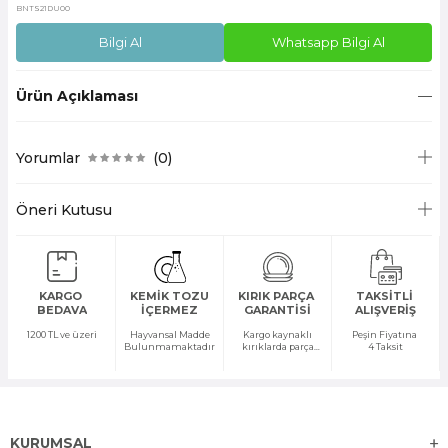
BNTS21DU00
Bilgi Al
Whatsapp Bilgi Al
Ürün Açıklaması
Yorumlar
(0)
Öneri Kutusu
KARGO
KEMİK TOZU
KIRIK PARÇA
TAKSİTLİ
BEDAVA
İÇERMEZ
GARANTİSİ
ALIŞVERİŞ
1200 TL ve üzeri
Hayvansal Madde
Kargo kaynaklı
Peşin Fiyatına
Bulunmamaktadır
kırıklarda parça
4 Taksit
temini yapılır
KURUMSAL