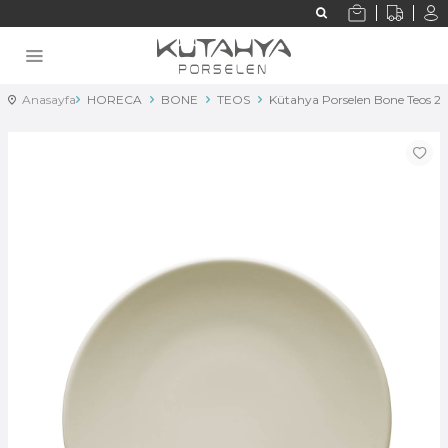
Anasayfa
HORECA
BONE
TEOS
Kütahya Porselen Bone Teos 2