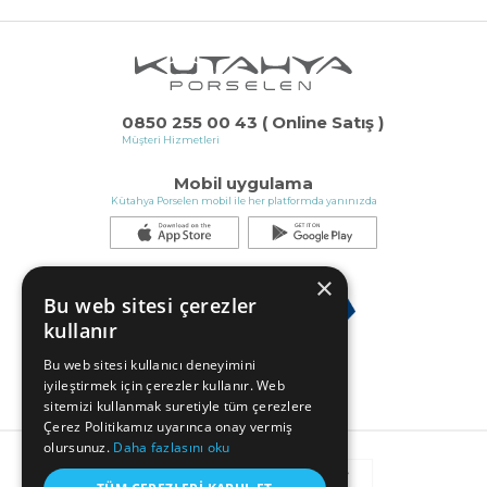
0850 255 00 43 ( Online Satış )
Müşteri Hizmetleri
Mobil uygulama
Kütahya Porselen mobil ile her platformda yanınızda
×
Bu web sitesi çerezler
kullanır
Bu web sitesi kullanıcı deneyimini
iyileştirmek için çerezler kullanır. Web
sitemizi kullanmak suretiyle tüm çerezlere
Çerez Politikamız uyarınca onay vermiş
olursunuz.
Daha fazlasını oku