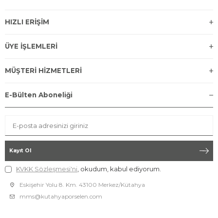
HIZLI ERİŞİM
ÜYE İŞLEMLERİ
MÜŞTERİ HİZMETLERİ
E-Bülten Aboneliği
Kayıt Ol
KVKK Sözleşmesi'ni
, okudum, kabul ediyorum.
Eskişehir Yolu 8. Km. 43100 Merkez/Kütahya
mms@kutahyaporselen.com