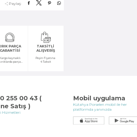
Paylaş:
IRIK PARÇA
TAKSİTLİ
GARANTİSİ
ALIŞVERİŞ
Kargo kaynaklı
Peşin Fiyatına
kırıklarda parça
4 Taksit
temini yapılır
0 255 00 43 (
Mobil uygulama
Kütahya Porselen mobil ile her
ine Satış )
platformda yanınızda
i Hizmetleri