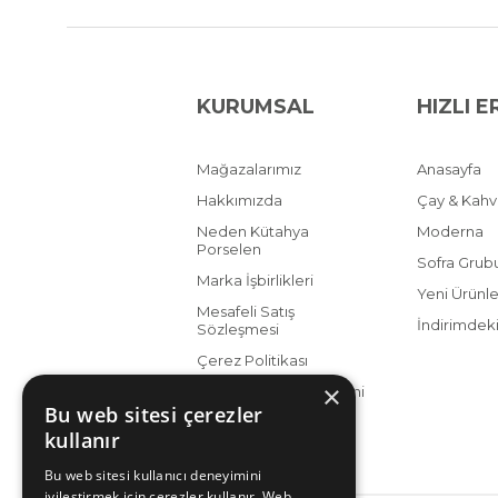
KURUMSAL
HIZLI E
Mağazalarımız
Anasayfa
Hakkımızda
Çay & Kah
Neden Kütahya
Moderna
Porselen
Sofra Grub
Marka İşbirlikleri
Yeni Ürünle
Mesafeli Satış
İndirimdeki
Sözleşmesi
Çerez Politikası
×
KVKK Aydınlatma Metni
Bu web sitesi çerezler
kullanır
Bu web sitesi kullanıcı deneyimini
iyileştirmek için çerezler kullanır. Web