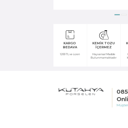
KARGO
KEMİK TOZU
K
BEDAVA
İÇERMEZ
1200 TL ve üzeri
Hayvansal Madde
Bulunmamaktadır
085
Onl
Müşter