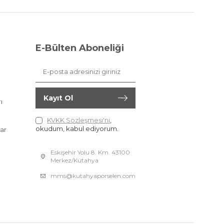
E-Bülten Aboneliği
Kayıt Ol
ı
KVKK Sözleşmesi'ni
,
okudum, kabul ediyorum.
ar
Eskişehir Yolu 8. Km. 43100
Merkez/Kütahya
mms@kutahyaporselen.com