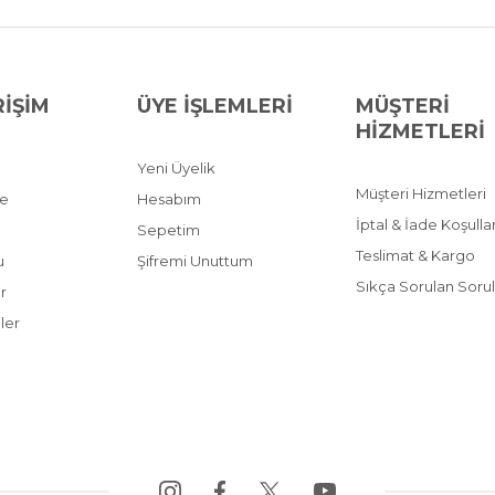
RİŞİM
ÜYE İŞLEMLERİ
MÜŞTERİ
HİZMETLERİ
Yeni Üyelik
Müşteri Hizmetleri
ve
Hesabım
İptal & İade Koşullar
Sepetim
Teslimat & Kargo
u
Şifremi Unuttum
Sıkça Sorulan Sorul
r
ler