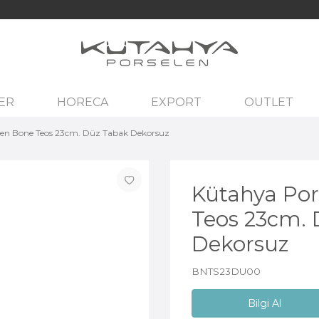
ER
HORECA
EXPORT
OUTLET
len Bone Teos 23cm. Düz Tabak Dekorsuz
Kütahya Por
Teos 23cm.
Dekorsuz
BNTS23DU00
Bilgi Al