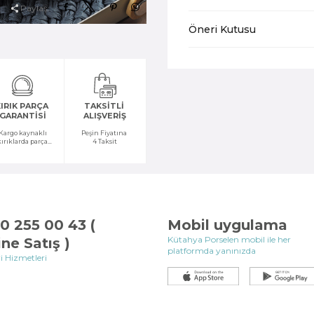
Paylaş:
Öneri Kutusu
IRIK PARÇA
TAKSİTLİ
GARANTİSİ
ALIŞVERİŞ
Kargo kaynaklı
Peşin Fiyatına
kırıklarda parça
4 Taksit
temini yapılır
0 255 00 43 (
Mobil uygulama
Kütahya Porselen mobil ile her
ine Satış )
platformda yanınızda
i Hizmetleri