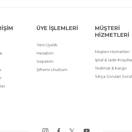
RİŞİM
ÜYE İŞLEMLERİ
MÜŞTERİ
HİZMETLERİ
Yeni Üyelik
Müşteri Hizmetleri
ve
Hesabım
İptal & İade Koşullar
Sepetim
Teslimat & Kargo
u
Şifremi Unuttum
Sıkça Sorulan Sorul
r
ler