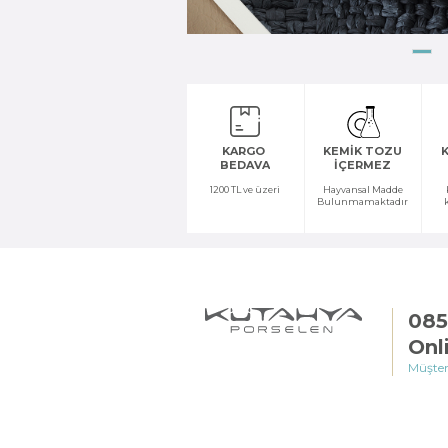
KARGO
KEMİK TOZU
K
BEDAVA
İÇERMEZ
1200 TL ve üzeri
Hayvansal Madde
Bulunmamaktadır
085
Onl
Müşter