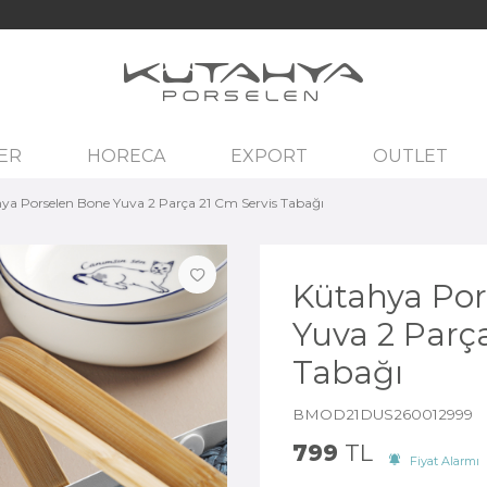
ER
HORECA
EXPORT
OUTLET
ya Porselen Bone Yuva 2 Parça 21 Cm Servis Tabağı
Kütahya Por
Yuva 2 Parç
Tabağı
BMOD21DUS260012999
799
TL
Fiyat Alarmı