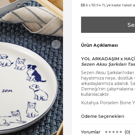
6 x 151.94 TL’ye kadar taksit 
Se
Ürün Açıklaması
YOL ARKADAŞIM x HAÇ
Sezen Aksu Şarkıları Tas
Sezen Aksu Şarkıları’ndan 
hayatımıza neşe, dostluk v
arkadaşlarımıza adandı. Sa
Derneği'nin çalışmaların
kullanılacaktır.
Kütahya Porselen Bone Yu
Ödeme Seçenekleri
Yorumlar
(0)