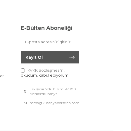
E-Bülten Aboneliği
Kayıt Ol
ı
KVKK Sözleşmesi'ni
,
okudum, kabul ediyorum.
ar
Eskişehir Yolu 8. Km. 43100
Merkez/Kütahya
mms@kutahyaporselen.com