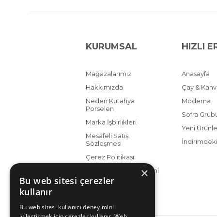
KURUMSAL
HIZLI E
Mağazalarımız
Anasayfa
Hakkımızda
Çay & Kah
Neden Kütahya
Moderna
Porselen
Sofra Grub
Marka İşbirlikleri
Yeni Ürünle
Mesafeli Satış
İndirimdeki
Sözleşmesi
Çerez Politikası
×
KVKK Aydınlatma Metni
Bu web sitesi çerezler
kullanır
Bu web sitesi kullanıcı deneyimini
iyileştirmek için çerezler kullanır. Web