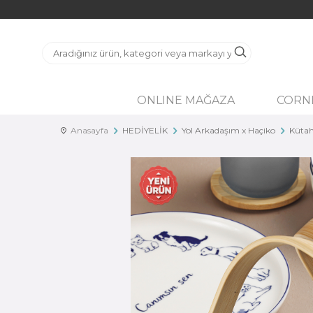
ONLINE MAĞAZA
CORN
Anasayfa
HEDİYELİK
Yol Arkadaşım x Haçiko
Kütah