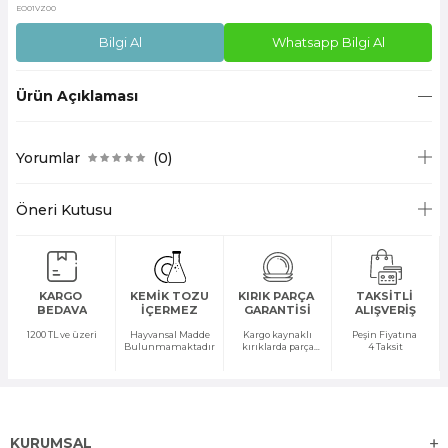
EO01VZ00
Bilgi Al
Whatsapp Bilgi Al
Ürün Açıklaması
Yorumlar
(0)
Öneri Kutusu
KARGO
KEMİK TOZU
KIRIK PARÇA
TAKSİTLİ
BEDAVA
İÇERMEZ
GARANTİSİ
ALIŞVERİŞ
1200 TL ve üzeri
Hayvansal Madde
Kargo kaynaklı
Peşin Fiyatına
Bulunmamaktadır
kırıklarda parça
4 Taksit
temini yapılır
KURUMSAL