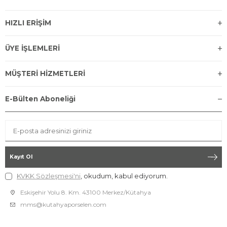
HIZLI ERİŞİM
ÜYE İŞLEMLERİ
MÜŞTERİ HİZMETLERİ
E-Bülten Aboneliği
Kayıt Ol
KVKK Sözleşmesi'ni
, okudum, kabul ediyorum.
Eskişehir Yolu 8. Km. 43100 Merkez/Kütahya
mms@kutahyaporselen.com