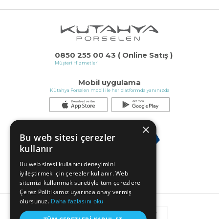
0850 255 00 43 ( Online Satış )
Müşteri Hizmetleri
Mobil uygulama
Kütahya Porselen mobil ile her platformda yanınızda
×
Bu web sitesi çerezler
kullanır
Bu web sitesi kullanıcı deneyimini
iyileştirmek için çerezler kullanır. Web
sitemizi kullanmak suretiyle tüm çerezlere
Çerez Politikamız uyarınca onay vermiş
olursunuz.
Daha fazlasını oku