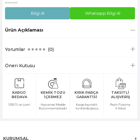
EO12KS00
Bilgi Al
Whatsapp Bilgi Al
Ürün Açıklaması
Yorumlar
(0)
Öneri Kutusu
KARGO
KEMİK TOZU
KIRIK PARÇA
TAKSİTLİ
BEDAVA
İÇERMEZ
GARANTİSİ
ALIŞVERİŞ
1200 TL ve üzeri
Hayvansal Madde
Kargo kaynaklı
Peşin Fiyatına
Bulunmamaktadır
kırıklarda parça
4 Taksit
temini yapılır
KURUMSAL