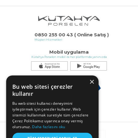
0850 255 00 43 ( Online Satış )
Müşteri Hizmetleri
Mobil uygulama
Kütahya Porselen mobil ile her platformda yanınızda
×
Bu web sitesi çerezler
kullanır
Bu web sitesi kullanıcı deneyimini
iyileştirmek için çerezler kullanır. Web
sitemizi kullanmak suretiyle tüm çerezlere
Çerez Politikamız uyarınca onay vermiş
olursunuz.
Daha fazlasını oku