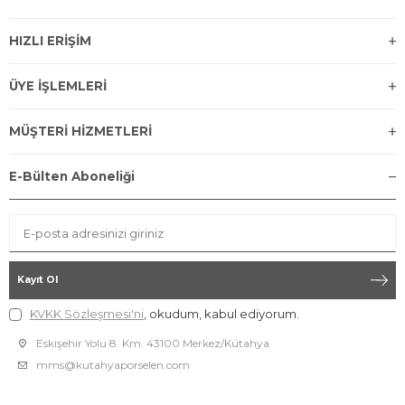
HIZLI ERİŞİM
ÜYE İŞLEMLERİ
MÜŞTERİ HİZMETLERİ
E-Bülten Aboneliği
Kayıt Ol
KVKK Sözleşmesi'ni
, okudum, kabul ediyorum.
Eskişehir Yolu 8. Km. 43100 Merkez/Kütahya
mms@kutahyaporselen.com