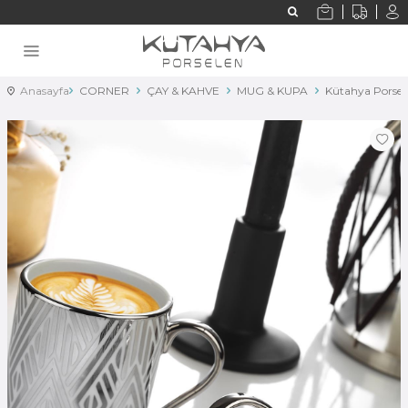
Anasayfa
CORNER
ÇAY & KAHVE
MUG & KUPA
Kütahya Porsele