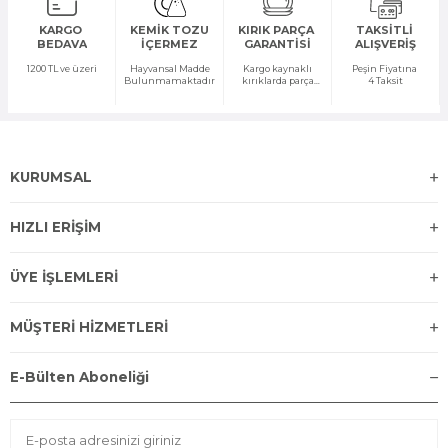
KARGO
KEMİK TOZU
KIRIK PARÇA
TAKSİTLİ
BEDAVA
İÇERMEZ
GARANTİSİ
ALIŞVERİŞ
1200 TL ve üzeri
Hayvansal Madde
Kargo kaynaklı
Peşin Fiyatına
Bulunmamaktadır
kırıklarda parça
4 Taksit
temini yapılır
KURUMSAL
HIZLI ERİŞİM
ÜYE İŞLEMLERİ
MÜŞTERİ HİZMETLERİ
E-Bülten Aboneliği