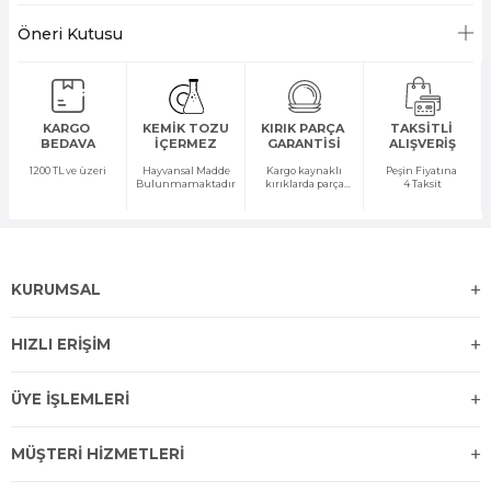
Öneri Kutusu
KARGO
KEMİK TOZU
KIRIK PARÇA
TAKSİTLİ
BEDAVA
İÇERMEZ
GARANTİSİ
ALIŞVERİŞ
1200 TL ve üzeri
Hayvansal Madde
Kargo kaynaklı
Peşin Fiyatına
Bulunmamaktadır
kırıklarda parça
4 Taksit
temini yapılır
KURUMSAL
HIZLI ERİŞİM
ÜYE İŞLEMLERİ
MÜŞTERİ HİZMETLERİ