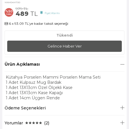
MAM04MT00
979
TL
%
50
489
TL
Fiyat Alarmı
İndirim
6 x 93.09 TL’ye kadar taksit seçeneği
Tükendi
Gelince Haber Ver
Ürün Açıklaması
Kütahya Porselen Mammi Porselen Mama Seti
1 Adet Kulpsuz Mug Bardak
1 Adet 13X13cm Özel Ölçekli Kase
1 Adet 13X13cm Kase Kapağı
1 Adet 14cm Üçgen Rende
Ödeme Seçenekleri
Yorumlar
(2)