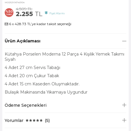
MOD12Y1A740104
4.509
TL
%
50
2.255
TL
Fiyat Alarmı
İndirim
6 x 428.73 TL’ye kadar taksit seçeneği
Ürün Açıklaması
Kütahya Porselen Moderna 12 Parça 4 Kişilik Yemek Takımı
Siyah
4 Adet 27 cm Servis Tabağı
4 Adet 20 cm Çukur Tabak
4 Adet 15 cm Kaseden Oluşmaktadır.
Bulaşık Makinasında Yıkamaya Uygundur
Ödeme Seçenekleri
Yorumlar
(5)