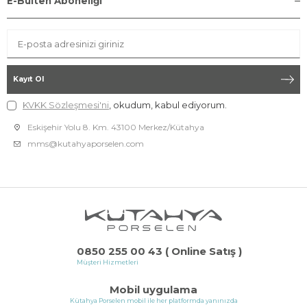
E-Bülten Aboneliği
Kayıt Ol
KVKK Sözleşmesi'ni
, okudum, kabul ediyorum.
Eskişehir Yolu 8. Km. 43100 Merkez/Kütahya
mms@kutahyaporselen.com
0850 255 00 43 ( Online Satış )
Müşteri Hizmetleri
Mobil uygulama
Kütahya Porselen mobil ile her platformda yanınızda