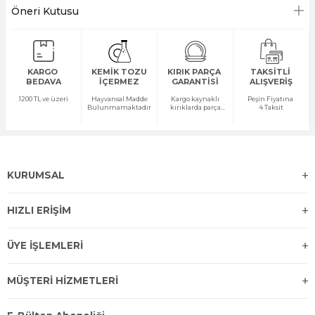
Öneri Kutusu
KARGO
KEMİK TOZU
KIRIK PARÇA
TAKSİTLİ
BEDAVA
İÇERMEZ
GARANTİSİ
ALIŞVERİŞ
1200 TL ve üzeri
Hayvansal Madde
Kargo kaynaklı
Peşin Fiyatına
Bulunmamaktadır
kırıklarda parça
4 Taksit
temini yapılır
KURUMSAL
HIZLI ERİŞİM
ÜYE İŞLEMLERİ
MÜŞTERİ HİZMETLERİ