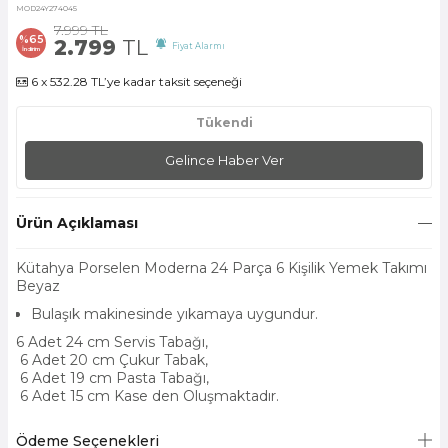
MOD24Y274045
7.999
TL
%
65
2.799
TL
Fiyat Alarmı
İndirim
6 x 532.28 TL’ye kadar taksit seçeneği
Tükendi
Gelince Haber Ver
Ürün Açıklaması
Kütahya Porselen Moderna 24 Parça 6 Kişilik Yemek Takımı
Beyaz
Bulaşık makinesinde yıkamaya uygundur.
6 Adet 24 cm Servis Tabağı,
6 Adet 20 cm Çukur Tabak,
6 Adet 19 cm Pasta Tabağı,
6 Adet 15 cm Kase den Oluşmaktadır.
Ödeme Seçenekleri