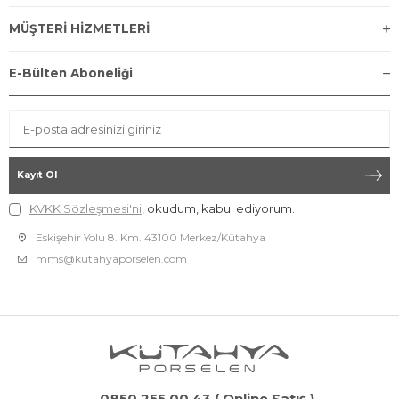
MÜŞTERİ HİZMETLERİ
E-Bülten Aboneliği
Kayıt Ol
KVKK Sözleşmesi'ni
, okudum, kabul ediyorum.
Eskişehir Yolu 8. Km. 43100 Merkez/Kütahya
mms@kutahyaporselen.com
0850 255 00 43 ( Online Satış )