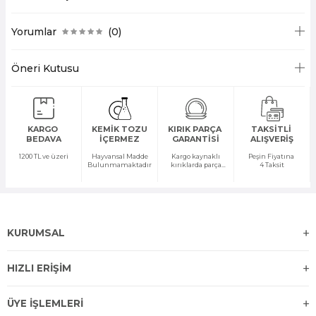
Yorumlar
(0)
Öneri Kutusu
KARGO
KEMİK TOZU
KIRIK PARÇA
TAKSİTLİ
BEDAVA
İÇERMEZ
GARANTİSİ
ALIŞVERİŞ
1200 TL ve üzeri
Hayvansal Madde
Kargo kaynaklı
Peşin Fiyatına
Bulunmamaktadır
kırıklarda parça
4 Taksit
temini yapılır
KURUMSAL
HIZLI ERİŞİM
ÜYE İŞLEMLERİ