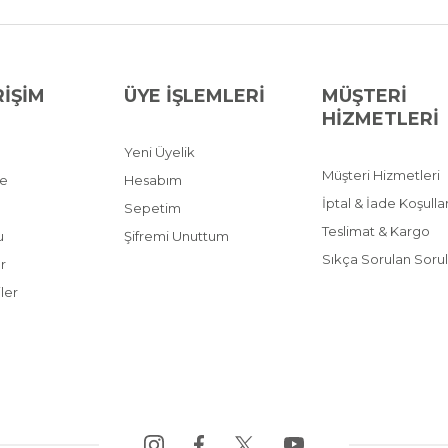
RİŞİM
ÜYE İŞLEMLERİ
MÜŞTERİ
HİZMETLERİ
Yeni Üyelik
Müşteri Hizmetleri
ve
Hesabım
İptal & İade Koşullar
Sepetim
Teslimat & Kargo
u
Şifremi Unuttum
Sıkça Sorulan Sorul
r
ler