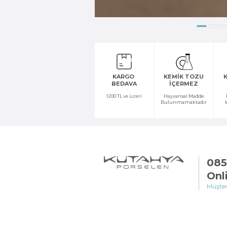
KARGO
KEMİK TOZU
K
BEDAVA
İÇERMEZ
1200 TL ve üzeri
Hayvansal Madde
Bulunmamaktadır
085
Onl
Müşter