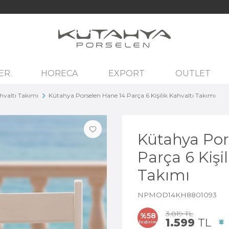
ER
HORECA
EXPORT
OUTLET
ahvaltı Takımı
Kütahya Porselen Hane 14 Parça 6 Kişilik Kahvaltı Takımı
Kütahya Por
Parça 6 Kişil
Takımı
NPMOD14KH8801093
3.819
TL
%
58
1.599
TL
İndirim
F