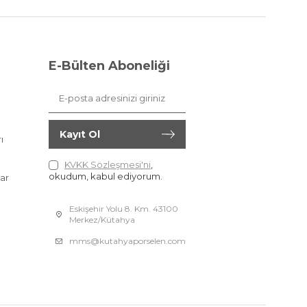
E-Bülten Aboneliği
Kayıt Ol
ı
KVKK Sözleşmesi'ni
,
okudum, kabul ediyorum.
ar
Eskişehir Yolu 8. Km. 43100
Merkez/Kütahya
mms@kutahyaporselen.com