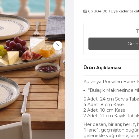
6 x 304.08 TL’ye kadar taksi
Geli
Ürün Açıklaması
Kütahya Porselen Hane 14 
“Bulaşık Makinesinde 
6 Adet 24 cm Servis Taba
4 Adet 8 cm Kase
2 Adet 10 cm Kase
2 Adet 21 cm Kayık Tabak
Her desen, bir anı; her iz, b
“Hane”, geçmişten bugüne 
gelenekle yoğrulmuş bir es