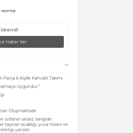
t seçeneği
Tükendi
nce Haber Ver
Parça 6 Kişilik Kahvaltı Takımı
Yıkamaya Uygundur.”
ğı
tan Oluşmaktadır.
ir sofranın sessiz tanığıdır.
taşınan sıcaklığı, yuva hissini ve
tetiği yansıtır.