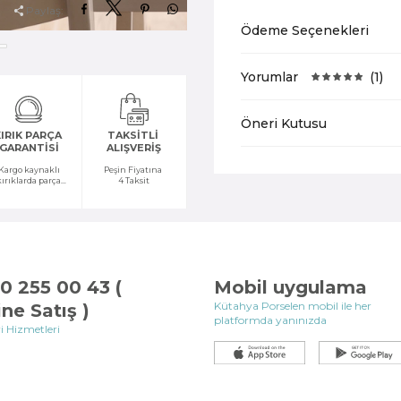
Paylaş:
Ödeme Seçenekleri
Yorumlar
(1)
Öneri Kutusu
IRIK PARÇA
TAKSİTLİ
GARANTİSİ
ALIŞVERİŞ
Kargo kaynaklı
Peşin Fiyatına
kırıklarda parça
4 Taksit
temini yapılır
0 255 00 43 (
Mobil uygulama
Kütahya Porselen mobil ile her
ine Satış )
platformda yanınızda
i Hizmetleri