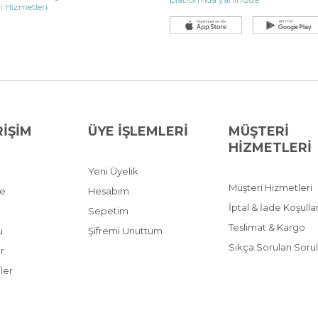
i Hizmetleri
RİŞİM
ÜYE İŞLEMLERİ
MÜŞTERİ
HİZMETLERİ
Yeni Üyelik
Müşteri Hizmetleri
ve
Hesabım
İptal & İade Koşullar
Sepetim
Teslimat & Kargo
u
Şifremi Unuttum
Sıkça Sorulan Sorul
r
ler