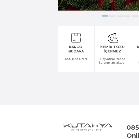
KARGO
KEMİK TOZU
K
BEDAVA
İÇERMEZ
1200 TL ve üzeri
Hayvansal Madde
Bulunmamaktadır
085
Onl