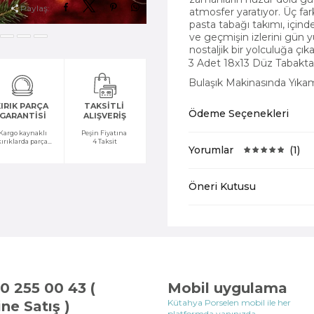
Paylaş:
atmosfer yaratıyor. Üç fa
pasta tabağı takımı, içinde
ve geçmişin izlerini gün y
nostaljik bir yolculuğa çıka
3 Adet 18x13 Düz Tabakta
Bulaşık Makinasında Yık
IRIK PARÇA
TAKSİTLİ
Ödeme Seçenekleri
GARANTİSİ
ALIŞVERİŞ
Kargo kaynaklı
Peşin Fiyatına
kırıklarda parça
4 Taksit
Yorumlar
(1)
temini yapılır
Öneri Kutusu
0 255 00 43 (
Mobil uygulama
Kütahya Porselen mobil ile her
ine Satış )
platformda yanınızda