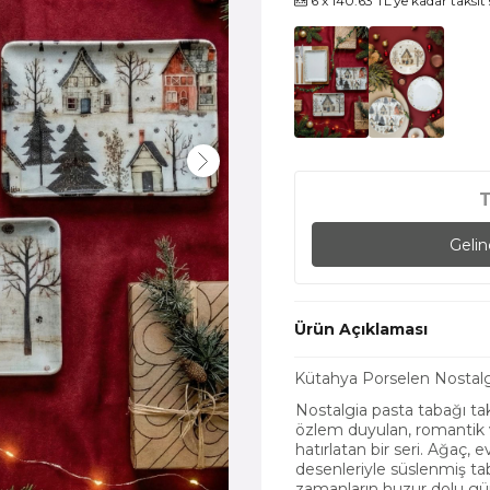
6 x 140.63 TL’ye kadar taksit
Geli
Ürün Açıklaması
Kütahya Porselen Nostalg
Nostalgia pasta tabağı t
özlem duyulan, romantik 
hatırlatan bir seri. Ağaç, 
desenleriyle süslenmiş ta
zamanların huzur dolu günl