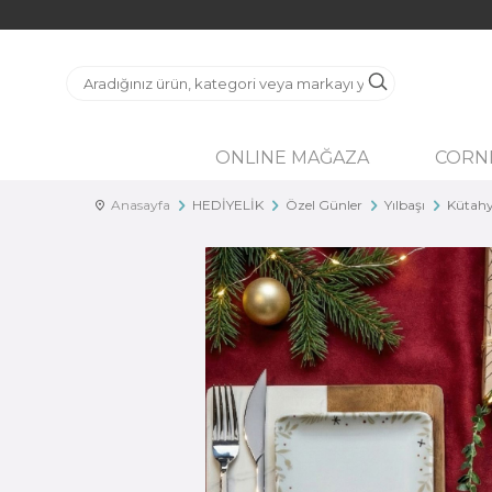
ONLINE MAĞAZA
CORN
Anasayfa
HEDİYELİK
Özel Günler
Yılbaşı
Kütahy