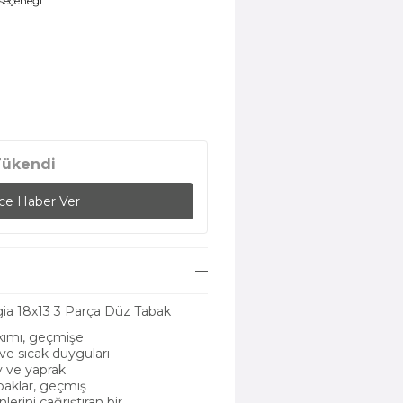
 seçeneği
Tükendi
nce Haber Ver
ia 18x13 3 Parça Düz Tabak
akımı, geçmişe
ve sıcak duyguları
ev ve yaprak
baklar, geçmiş
erini çağrıştıran bir