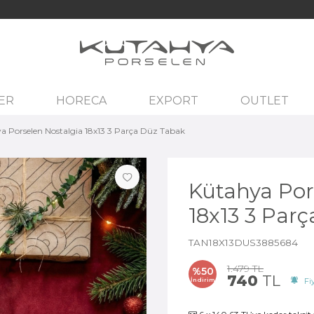
ER
HORECA
EXPORT
OUTLET
a Porselen Nostalgia 18x13 3 Parça Düz Tabak
Kütahya Por
18x13 3 Par
TAN18X13DUS3885684
1.479
TL
%
50
740
TL
İndirim
Fiy