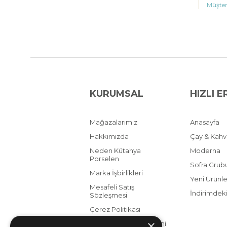
Müşter
KURUMSAL
HIZLI E
Mağazalarımız
Anasayfa
Hakkımızda
Çay & Kah
Neden Kütahya
Moderna
Porselen
Sofra Grub
Marka İşbirlikleri
Yeni Ürünle
Mesafeli Satış
İndirimdeki
Sözleşmesi
Çerez Politikası
×
KVKK Aydınlatma Metni