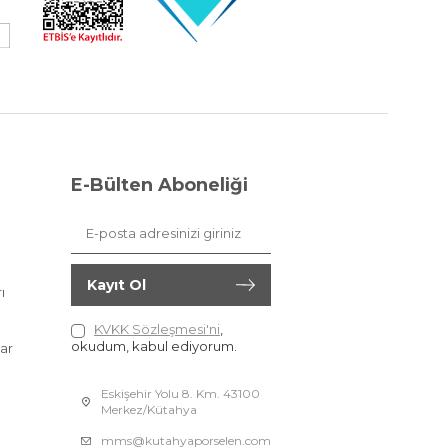
E-Bülten Aboneliği
Kayıt Ol
ı
KVKK Sözleşmesi'ni
,
okudum, kabul ediyorum.
ar
Eskişehir Yolu 8. Km. 43100
Merkez/Kütahya
mms@kutahyaporselen.com