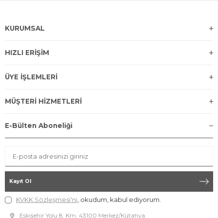
KURUMSAL
HIZLI ERİŞİM
ÜYE İŞLEMLERİ
MÜŞTERİ HİZMETLERİ
E-Bülten Aboneliği
Kayıt Ol
KVKK Sözleşmesi'ni
, okudum, kabul ediyorum.
Eskişehir Yolu 8. Km. 43100 Merkez/Kütahya