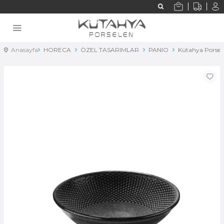
Anasayfa
HORECA
ÖZEL TASARIMLAR
PANIO
Kütahya Porsel