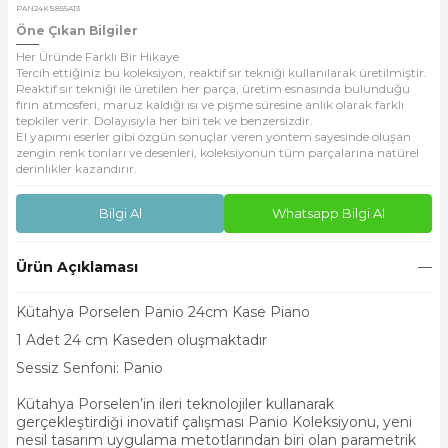
PAN24KS855A13
Öne Çıkan Bilgiler
Her Üründe Farklı Bir Hikaye
Tercih ettiğiniz bu koleksiyon, reaktif sır tekniği kullanılarak üretilmiştir.
Reaktif sır tekniği ile üretilen her parça, üretim esnasında bulunduğu
fırın atmosferi, maruz kaldığı ısı ve pişme süresine anlık olarak farklı
tepkiler verir. Dolayısıyla her biri tek ve benzersizdir.
El yapımı eserler gibi özgün sonuçlar veren yöntem sayesinde oluşan
zengin renk tonları ve desenleri, koleksiyonun tüm parçalarına natürel
derinlikler kazandırır.
Bilgi Al
Whatsapp Bilgi Al
Ürün Açıklaması
Kütahya Porselen Panio 24cm Kase Piano
1 Adet 24 cm Kaseden
oluşmaktadır
Sessiz Senfoni: Panio
Kütahya Porselen’in ileri teknolojiler kullanarak
gerçekleştirdiği inovatif çalışması Panio Koleksiyonu, yeni
nesil tasarım uygulama metotlarından biri olan parametrik