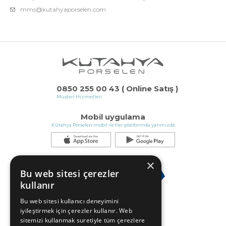
mms@kutahyaporselen.com
0850 255 00 43 ( Online Satış )
Müşteri Hizmetleri
Mobil uygulama
Kütahya Porselen mobil ile her platformda yanınızda
×
Bu web sitesi çerezler
kullanır
Bu web sitesi kullanıcı deneyimini
iyileştirmek için çerezler kullanır. Web
sitemizi kullanmak suretiyle tüm çerezlere