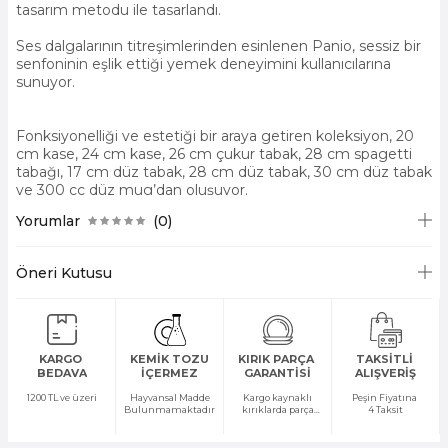
tasarım metodu ile tasarlandı.
Ses dalgalarının titreşimlerinden esinlenen Panio, sessiz bir
senfoninin eşlik ettiği yemek deneyimini kullanıcılarına
sunuyor.
Fonksiyonelliği ve estetiği bir araya getiren koleksiyon, 20
cm kase, 24 cm kase, 26 cm çukur tabak, 28 cm spagetti
tabağı, 17 cm düz tabak, 28 cm düz tabak, 30 cm düz tabak
ve 300 cc düz mug’dan oluşuyor.
Yorumlar
(0)
Öneri Kutusu
KARGO
KEMİK TOZU
KIRIK PARÇA
TAKSİTLİ
BEDAVA
İÇERMEZ
GARANTİSİ
ALIŞVERİŞ
1200 TL ve üzeri
Hayvansal Madde
Kargo kaynaklı
Peşin Fiyatına
Bulunmamaktadır
kırıklarda parça
4 Taksit
temini yapılır