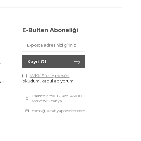
E-Bülten Aboneliği
Kayıt Ol
ı
KVKK Sözleşmesi'ni
,
okudum, kabul ediyorum.
ar
Eskişehir Yolu 8. Km. 43100
Merkez/Kütahya
mms@kutahyaporselen.com