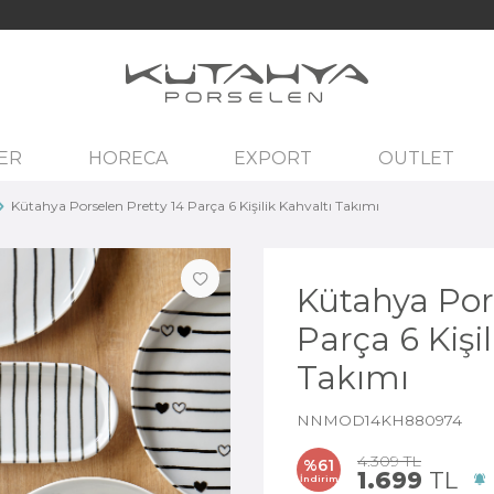
ER
HORECA
EXPORT
OUTLET
Kütahya Porselen Pretty 14 Parça 6 Kişilik Kahvaltı Takımı
Kütahya Por
Parça 6 Kişil
Takımı
NNMOD14KH880974
4.309
TL
%
61
1.699
TL
İndirim
F