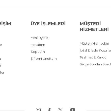
RİŞİM
ÜYE İŞLEMLERİ
MÜŞTERİ
HİZMETLERİ
Yeni Üyelik
Müşteri Hizmetleri
ve
Hesabım
İptal & İade Koşullar
Sepetim
Teslimat & Kargo
u
Şifremi Unuttum
Sıkça Sorulan Sorul
r
ler