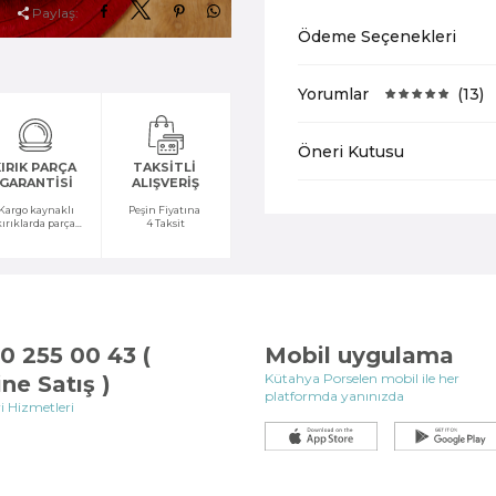
Paylaş:
Ödeme Seçenekleri
Yorumlar
(13)
Öneri Kutusu
IRIK PARÇA
TAKSİTLİ
GARANTİSİ
ALIŞVERİŞ
Kargo kaynaklı
Peşin Fiyatına
kırıklarda parça
4 Taksit
temini yapılır
0 255 00 43 (
Mobil uygulama
Kütahya Porselen mobil ile her
ine Satış )
platformda yanınızda
i Hizmetleri