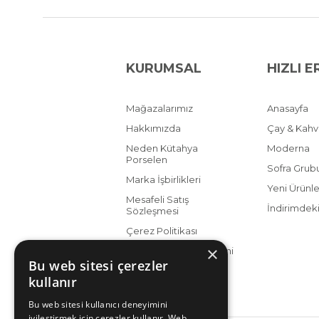
KURUMSAL
HIZLI E
Mağazalarımız
Anasayfa
Hakkımızda
Çay & Kah
Neden Kütahya
Moderna
Porselen
Sofra Grub
Marka İşbirlikleri
Yeni Ürünle
Mesafeli Satış
İndirimdeki
Sözleşmesi
Çerez Politikası
×
KVKK Aydınlatma Metni
Bu web sitesi çerezler
kullanır
Bu web sitesi kullanıcı deneyimini
iyileştirmek için çerezler kullanır. Web