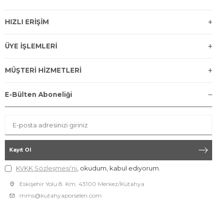
HIZLI ERİŞİM
ÜYE İŞLEMLERİ
MÜŞTERİ HİZMETLERİ
E-Bülten Aboneliği
Kayıt Ol
KVKK Sözleşmesi'ni
, okudum, kabul ediyorum.
Eskişehir Yolu 8. Km. 43100 Merkez/Kütahya
mms@kutahyaporselen.com