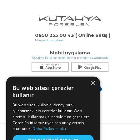
0850 255 00 43 ( Online Satış )
Müşteri Hizmetleri
Mobil uygulama
Kütahya Porselen mobil ile her platformda yanınızda
×
Bu web sitesi çerezler
kullanır
Bu web sitesi kullanıcı deneyimini
iyileştirmek için çerezler kullanır. Web
sitemizi kullanmak suretiyle tüm çerezlere
Çerez Politikamız uyarınca onay vermiş
olursunuz.
Daha fazlasını oku