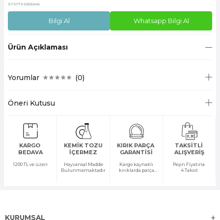
STN17KS855A45
Bilgi Al
Whatsapp Bilgi Al
Ürün Açıklaması
Yorumlar
(0)
Öneri Kutusu
KARGO
KEMİK TOZU
KIRIK PARÇA
TAKSİTLİ
BEDAVA
İÇERMEZ
GARANTİSİ
ALIŞVERİŞ
1200 TL ve üzeri
Hayvansal Madde
Kargo kaynaklı
Peşin Fiyatına
Bulunmamaktadır
kırıklarda parça
4 Taksit
temini yapılır
KURUMSAL