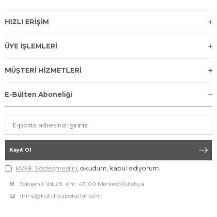
HIZLI ERİŞİM
ÜYE İŞLEMLERİ
MÜŞTERİ HİZMETLERİ
E-Bülten Aboneliği
Kayıt Ol
KVKK Sözleşmesi'ni
, okudum, kabul ediyorum.
Eskişehir Yolu 8. Km. 43100 Merkez/Kütahya
mms@kutahyaporselen.com