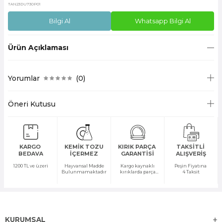
TAN23DU730P01
Bilgi Al
Whatsapp Bilgi Al
Ürün Açıklaması
Yorumlar
(0)
Öneri Kutusu
KARGO
KEMİK TOZU
KIRIK PARÇA
TAKSİTLİ
BEDAVA
İÇERMEZ
GARANTİSİ
ALIŞVERİŞ
1200 TL ve üzeri
Hayvansal Madde
Kargo kaynaklı
Peşin Fiyatına
Bulunmamaktadır
kırıklarda parça
4 Taksit
temini yapılır
KURUMSAL