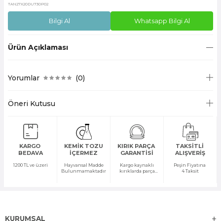
TAN27X20DU730P02
Bilgi Al
Whatsapp Bilgi Al
Ürün Açıklaması
Yorumlar
(0)
Öneri Kutusu
KARGO
KEMİK TOZU
KIRIK PARÇA
TAKSİTLİ
BEDAVA
İÇERMEZ
GARANTİSİ
ALIŞVERİŞ
1200 TL ve üzeri
Hayvansal Madde
Kargo kaynaklı
Peşin Fiyatına
Bulunmamaktadır
kırıklarda parça
4 Taksit
temini yapılır
KURUMSAL