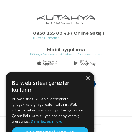
0850 255 00 43 ( Online Satış )
Müşteri Hizmetleri
Mobil uygulama
Kütahya Porselen mobil ile her platformda yanınızda
×
Bu web sitesi çerezler
kullanır
Bu web sitesi kullanıcı deneyimini
iyileştirmek için çerezler kullanır. Web
sitemizi kullanmak suretiyle tüm çerezlere
Çerez Politikamız uyarınca onay vermiş
olursunuz.
Daha fazlasını oku