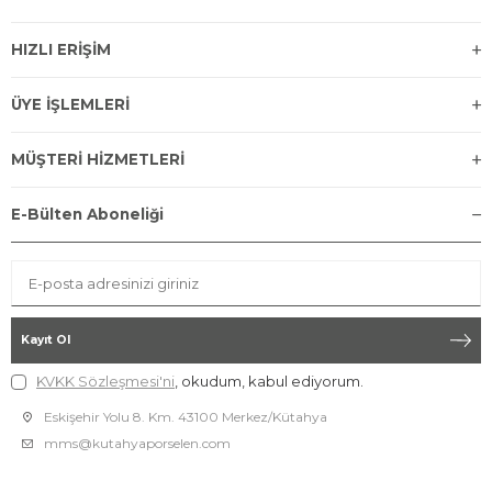
HIZLI ERİŞİM
ÜYE İŞLEMLERİ
MÜŞTERİ HİZMETLERİ
E-Bülten Aboneliği
Kayıt Ol
KVKK Sözleşmesi'ni
, okudum, kabul ediyorum.
Eskişehir Yolu 8. Km. 43100 Merkez/Kütahya
mms@kutahyaporselen.com