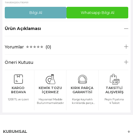
TAN30X22DU730P01
Bilgi Al
Whatsapp Bilgi Al
Ürün Açıklaması
Yorumlar
(0)
Öneri Kutusu
KARGO
KEMİK TOZU
KIRIK PARÇA
TAKSİTLİ
BEDAVA
İÇERMEZ
GARANTİSİ
ALIŞVERİŞ
1200 TL ve üzeri
Hayvansal Madde
Kargo kaynaklı
Peşin Fiyatına
Bulunmamaktadır
kırıklarda parça
4 Taksit
temini yapılır
KURUMSAL