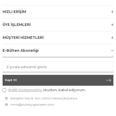
HIZLI ERİŞİM
ÜYE İŞLEMLERİ
MÜŞTERİ HİZMETLERİ
E-Bülten Aboneliği
Kayıt Ol
KVKK Sözleşmesi'ni
, okudum, kabul ediyorum.
Eskişehir Yolu 8. Km. 43100 Merkez/Kütahya
mms@kutahyaporselen.com