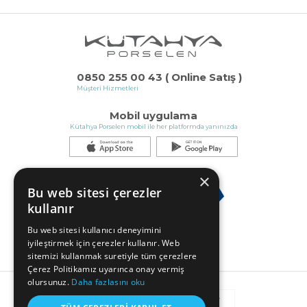
0850 255 00 43 ( Online Satış )
Müşteri Hizmetleri
Mobil uygulama
Kütahya Porselen mobil ile her platformda yanınızda
×
Bu web sitesi çerezler
kullanır
Bu web sitesi kullanıcı deneyimini
iyileştirmek için çerezler kullanır. Web
sitemizi kullanmak suretiyle tüm çerezlere
Çerez Politikamız uyarınca onay vermiş
olursunuz.
Daha fazlasını oku