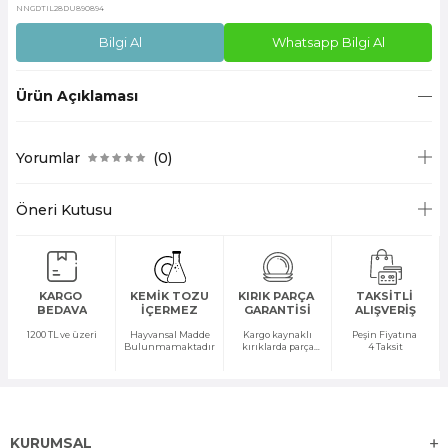
NNGDTIL28DU890894
Bilgi Al
Whatsapp Bilgi Al
Ürün Açıklaması
Yorumlar
(0)
Öneri Kutusu
KARGO
KEMİK TOZU
KIRIK PARÇA
TAKSİTLİ
BEDAVA
İÇERMEZ
GARANTİSİ
ALIŞVERİŞ
1200 TL ve üzeri
Hayvansal Madde
Kargo kaynaklı
Peşin Fiyatına
Bulunmamaktadır
kırıklarda parça
4 Taksit
temini yapılır
KURUMSAL