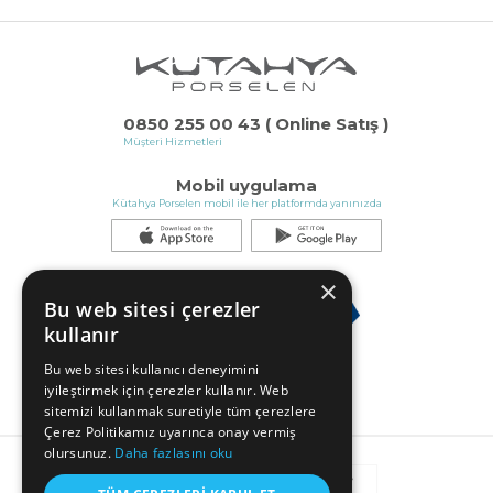
0850 255 00 43 ( Online Satış )
Müşteri Hizmetleri
Mobil uygulama
Kütahya Porselen mobil ile her platformda yanınızda
×
Bu web sitesi çerezler
kullanır
Bu web sitesi kullanıcı deneyimini
iyileştirmek için çerezler kullanır. Web
sitemizi kullanmak suretiyle tüm çerezlere
Çerez Politikamız uyarınca onay vermiş
olursunuz.
Daha fazlasını oku