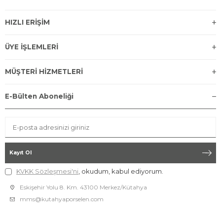
HIZLI ERİŞİM
ÜYE İŞLEMLERİ
MÜŞTERİ HİZMETLERİ
E-Bülten Aboneliği
Kayıt Ol
KVKK Sözleşmesi'ni
, okudum, kabul ediyorum.
Eskişehir Yolu 8. Km. 43100 Merkez/Kütahya
mms@kutahyaporselen.com