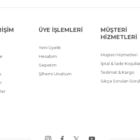
RİŞİM
ÜYE İŞLEMLERİ
MÜŞTERİ
HİZMETLERİ
Yeni Üyelik
Müşteri Hizmetleri
ve
Hesabım
İptal & İade Koşullar
Sepetim
Teslimat & Kargo
u
Şifremi Unuttum
Sıkça Sorulan Sorul
r
ler