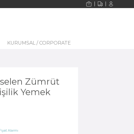
KURUMSAL / CORPORATE
rselen Zümrüt
işilik Yemek
iyat Alarmı