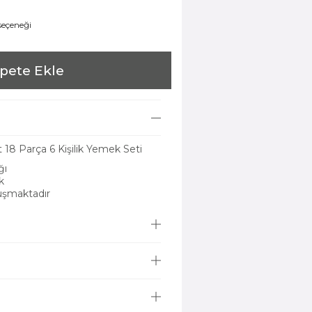
 seçeneği
pete Ekle
18 Parça 6 Kişilik Yemek Seti
ğı
ak
uşmaktadır