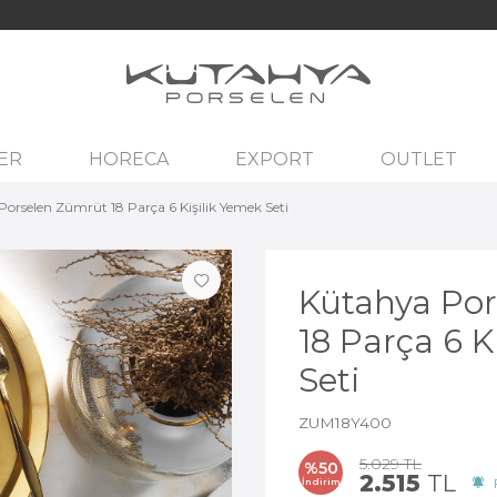
ER
HORECA
EXPORT
OUTLET
orselen Zümrüt 18 Parça 6 Kişilik Yemek Seti
Kütahya Po
18 Parça 6 K
Seti
ZUM18Y400
5.029
TL
%
50
2.515
TL
İndirim
F