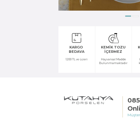
KARGO
KEMİK TOZU
K
BEDAVA
İÇERMEZ
1200 TL ve üzeri
Hayvansal Madde
Bulunmamaktadır
085
Onl
Müşter