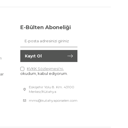
E-Bülten Aboneliği
Kayıt Ol
ı
KVKK Sözleşmesi'ni
,
okudum, kabul ediyorum.
ar
Eskişehir Yolu 8. Km. 43100
Merkez/Kütahya
mms@kutahyaporselen.com