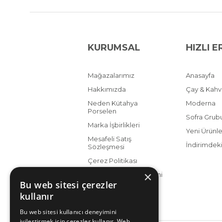
KURUMSAL
HIZLI E
Mağazalarımız
Anasayfa
Hakkımızda
Çay & Kah
Neden Kütahya
Moderna
Porselen
Sofra Grub
Marka İşbirlikleri
Yeni Ürünle
Mesafeli Satış
İndirimdeki
Sözleşmesi
Çerez Politikası
×
KVKK Aydınlatma Metni
Bu web sitesi çerezler
kullanır
Bu web sitesi kullanıcı deneyimini
iyileştirmek için çerezler kullanır. Web