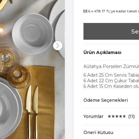
6 x 478.17 TL’ye kadar taksit
Se
Ürün Açıklaması
Kütahya Porselen Zümrüt 
6 Adet 25
Cm
Servis Taba
6 Adet
22 Cm Çukur Tab
6 Adet
15
Cm
Kaseden ol
Ödeme Seçenekleri
Yorumlar
(11)
Öneri Kutusu