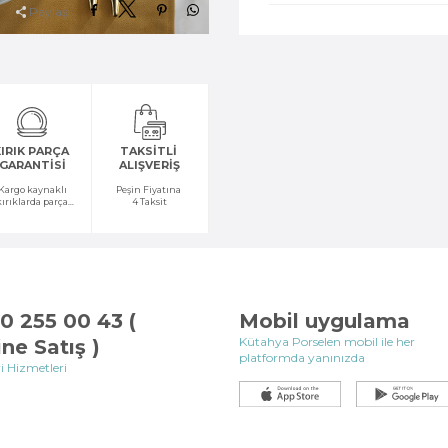
Paylaş:
IRIK PARÇA
TAKSİTLİ
GARANTİSİ
ALIŞVERİŞ
Kargo kaynaklı
Peşin Fiyatına
kırıklarda parça
4 Taksit
temini yapılır
0 255 00 43 (
Mobil uygulama
Kütahya Porselen mobil ile her
ine Satış )
platformda yanınızda
i Hizmetleri