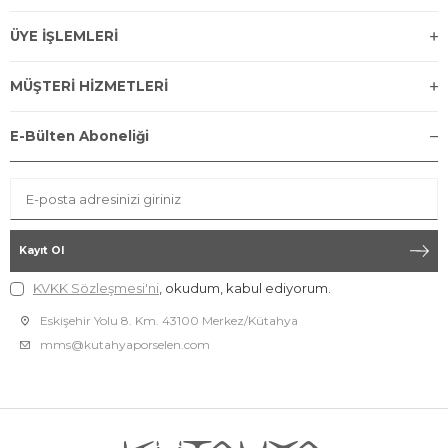
ÜYE İŞLEMLERİ
MÜŞTERİ HİZMETLERİ
E-Bülten Aboneliği
Kayıt Ol
KVKK Sözleşmesi'ni
, okudum, kabul ediyorum.
Eskişehir Yolu 8. Km. 43100 Merkez/Kütahya
mms@kutahyaporselen.com