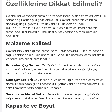
Özelliklerine Dikkat Edilmeli?
Geleneksel ve modern sofraların vazgeçilmezi olan çay setleri, özellikle
misafir ağırlarken şıklığıyla öne çıkar. Çay seti seçerken yalnızca
görünüş değil, işlevsellik ve dayanıklılık da göz önünde
bulundurulmalıdır. Peki, çay seti alırken dikkat edilmesi gereken
temel özellikler nelerdir? İşte ideal bir çay setinde olması gereken
özellikler:
Malzeme Kalitesi
Çay setinin yapıldığı malzeme, hem uzun ömürlü kullanım hem de
sağlık açısından oldukça önemlidir. Genellikle porselen, cam, seramik
ve metal çay setleri tercih edilir.
Porselen Çay Setleri:
Zarif görünümleri ve renklerin canlılığını
koruma özellikleriyle tercih edilir. Isıyı daha iyi koruduğu için çayın
tadını uzun süre muhafaza eder.
Cam Çay Setleri:
Çayın rengini ve berraklığını yansıtan cam setler,
görsellik açısından şık bir seçenektir. Şeffaf yapıları sayesinde özellikle
demli çay severlerin beğenisini kazanır.
Seramik ve Metal Setler:
Seramik modeller de şık bir görünüm
sağlarken, metal setler özellikle modern tasarımlara uyum sağlar.
Kapasite ve Boyut