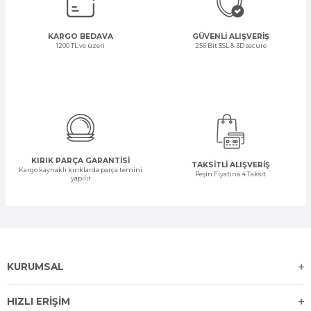
KARGO BEDAVA
GÜVENLİ ALIŞVERİŞ
1200 TL ve üzeri
256 Bit SSL & 3D secure
KIRIK PARÇA GARANTİSİ
TAKSİTLİ ALIŞVERİŞ
Kargo kaynaklı kırıklarda parça temini
Peşin Fiyatına 4 Taksit
yapılır
KURUMSAL
HIZLI ERİŞİM