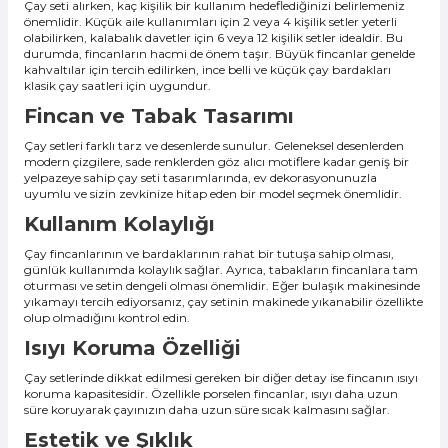
Çay seti alırken, kaç kişilik bir kullanım hedeflediğinizi belirlemeniz
önemlidir. Küçük aile kullanımları için 2 veya 4 kişilik setler yeterli
olabilirken, kalabalık davetler için 6 veya 12 kişilik setler idealdir. Bu
durumda, fincanların hacmi de önem taşır. Büyük fincanlar genelde
kahvaltılar için tercih edilirken, ince belli ve küçük çay bardakları
klasik çay saatleri için uygundur.
Fincan ve Tabak Tasarımı
Çay setleri farklı tarz ve desenlerde sunulur. Geleneksel desenlerden
modern çizgilere, sade renklerden göz alıcı motiflere kadar geniş bir
yelpazeye sahip çay seti tasarımlarında, ev dekorasyonunuzla
uyumlu ve sizin zevkinize hitap eden bir model seçmek önemlidir.
Kullanım Kolaylığı
Çay fincanlarının ve bardaklarının rahat bir tutuşa sahip olması,
günlük kullanımda kolaylık sağlar. Ayrıca, tabakların fincanlara tam
oturması ve setin dengeli olması önemlidir. Eğer bulaşık makinesinde
yıkamayı tercih ediyorsanız, çay setinin makinede yıkanabilir özellikte
olup olmadığını kontrol edin.
Isıyı Koruma Özelliği
Çay setlerinde dikkat edilmesi gereken bir diğer detay ise fincanın ısıyı
koruma kapasitesidir. Özellikle porselen fincanlar, ısıyı daha uzun
süre koruyarak çayınızın daha uzun süre sıcak kalmasını sağlar.
Estetik ve Şıklık