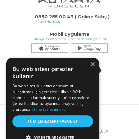
0850 255 00 43 ( Online Satış )
Müşteri Hizmetleri
Mobil uygulama
Kütahya Porselen mobil ile her platformda yanınızda
×
Bu web sitesi çerezler
kullanır
Bu web sitesi kullanıcı deneyimini
iyileştirmek için çerezler kullanır. Web
sitemizi kullanmak suretiyle tüm çerezlere
Çerez Politikamız uyarınca onay vermiş
olursunuz.
Daha fazlasını oku
TÜM ÇEREZLERI KABUL ET
© COPYRIGHT 2025 KÜTAHYA PORSELEN
AYRINTILARI GÖSTER