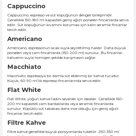
Cappuccino
Cappuccino, espresso ve süt köpüğünün dengeli birleşimidir.
Genellikle 150-180 ml kapasiteli geniş ağızlı porselen fincanlarda servis
edilir. Süt köpüğünün kıvamını koruması için kalın seramik fincanlar
tercih edilir.
Americano
Americano, espressonun sıcak suyla seyreltilmiş halidir. Daha büyük
porselen veya cam fincanlarda (150-200 ml) sunulur. Bu fincanlar,
kahvenin suyla homojen şekilde karışmasını sağlar.
Macchiato
Macchiato, espressoya bir damla süt eklenmiş bir kahve türüdür.
Küçük, 60-90 ml’lik espresso fincanlarında servis edilir.
Flat White
Flat White, yoğun kahve tadını sevenler için idealdir. Genellikle 160-
200 ml kapasiteli cam bardaklarda veya seramik fincanlarda
sunulur. Köpüklü süt tabakası daha ince olduğu için geniş ağızlı
fincanlar tercih edilir.
Filtre Kahve
Filtre kahve genellikle büyük porsiyonlarda tüketilir. 250-350 ml