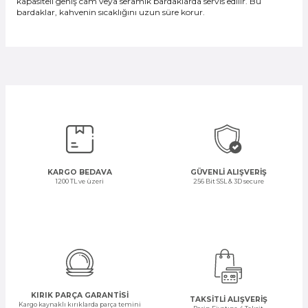
kapasiteli geniş cam veya seramik bardaklarda servis edilir. Bu
bardaklar, kahvenin sıcaklığını uzun süre korur.
KARGO BEDAVA
GÜVENLİ ALIŞVERİŞ
1200 TL ve üzeri
256 Bit SSL & 3D secure
KIRIK PARÇA GARANTİSİ
TAKSİTLİ ALIŞVERİŞ
Kargo kaynaklı kırıklarda parça temini