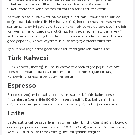
tüketilen bir içecek. Ülkemizde de özellikle Türk Kahvesi çok
tüketilmekte ve kendine has bir tarzda servis edilmektedir.
Kahvenin tadını, sunumunu ve keyfini artıran unsurlardan biri de
doğru bardak seçimidir. Her kahve türü, kendine has aromasını ve
sunumunu en iyi şekilde ortaya çıkaran bir bardakla servis edilmelidir.
Kahvenizi hangi bardakta içtiğiniz, kahve deneyiminizi daha keyifli
ve tatmin edici hale getirebilir. Fincan seçiminizi kahvenizin türüne
göre yaparak, kahve keyfinizi bir üst seviyeye çıkarabilirsiniz.
İşte kahve çeşitlerine göre servis edilmesi gereken bardaklar:
Türk Kahvesi
Türk kahvesi, ince öğütülmüş kahve çekirdekleriyle pişirilir ve özel
porselen fincanlarda (70 ml) sunulur. Fincanın küçük olması,
kahvenin aromasını ve kıvamını korur.
Espresso
Espresso, yoğun bir kahve deneyimi sunar. Küçük, kalın porselen
fincanlarda (genellikle 60-90 ml) servis edilir. Bu, kahvenin hızlı
soğumasını engeller ve aromalarını daha yoğun bir şekilde sunar.
Latte
Latte, sütlü kahve severlerin favorilerinden biridir. Geniş ağızlı, büyük
cam veya porselen bardaklarda (300-350 ml) sunulur. Bu bardaklar,
köpüklü sütün üst tabakasını güzel bir şekilde sergiler.