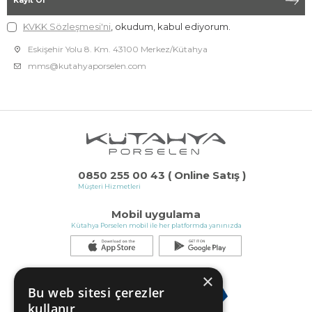
Kayıt Ol
KVKK Sözleşmesi'ni
, okudum, kabul ediyorum.
Eskişehir Yolu 8. Km. 43100 Merkez/Kütahya
mms@kutahyaporselen.com
0850 255 00 43 ( Online Satış )
Müşteri Hizmetleri
Mobil uygulama
Kütahya Porselen mobil ile her platformda yanınızda
×
Bu web sitesi çerezler
kullanır