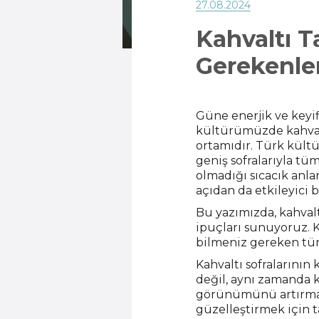
27.08.2024
Kahvaltı T
Gerekenle
Güne enerjik ve keyif
kültürümüzde kahvalt
ortamıdır. Türk kültü
geniş sofralarıyla tüm
olmadığı sıcacık anla
açıdan da etkileyici 
Bu yazımızda, kahvalt
ipuçları sunuyoruz. Ke
bilmeniz gereken tüm
Kahvaltı sofralarının 
değil, aynı zamanda ku
görünümünü artırmak iç
güzelleştirmek için t