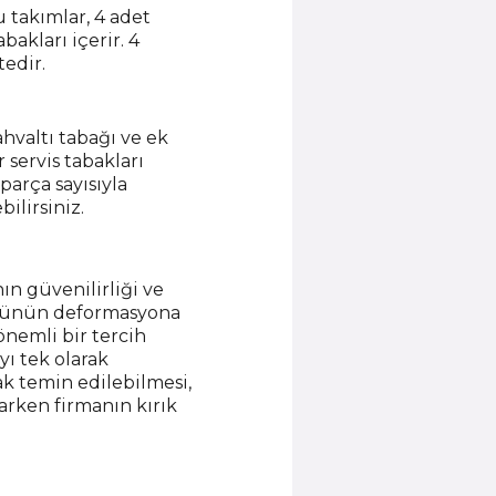
u takımlar, 4 adet
bakları içerir. 4
tedir.
kahvaltı tabağı ve ek
 servis tabakları
parça sayısıyla
bilirsiniz.
ın güvenilirliği ve
 ürünün deformasyona
önemli bir tercih
ı tek olarak
ak temin edilebilmesi,
rken firmanın kırık