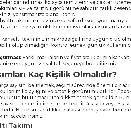
deler barındırmaz; kolayca temizlenir ve bakteri ürem
kımları şık ve zarif bir görünüme sahiptir, farklı desen
kinizi yansıtmanıza olanak tanır.
valtı takımınızın evinize ve sofra dekorasyonuna uyum
e tasarımlar veya renkli kombinasyonlar arasından tarzı
:
Kahvaltı takımınızın mikrodalga fırına uygun olup olma
ilir olup olmadığını kontrol etmek, günlük kullanımda
ştırması:
Farklı markaların ve fiyat aralıklarının kahvalt
enize en uygun ve kaliteli seçeneği bulabilirsiniz.
ımları Kaç Kişilik Olmalıdır?
rça sayısını belirlemek, seçim sürecinde önemli bir adı
i, kullanım kolaylığını ve estetik görünümü etkiler. Taba
n bulunup bulunmadığına dikkat etmek gereklidir. Bunun
ayısı da önemli bir seçim kriteridir. 4 kişilik veya 6 kişi
ektedir. Bu unsurları dikkate alarak, hem işlevsel hem de
ımı seçebilirsiniz.
ltı Takımı