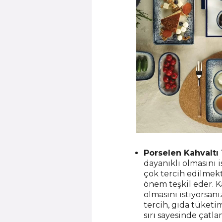
Porselen Kahvaltı 
dayanıklı olmasını 
çok tercih edilmekt
önem teşkil eder. 
olmasını istiyorsan
tercih, gıda tüketim
sırı sayesinde çatla