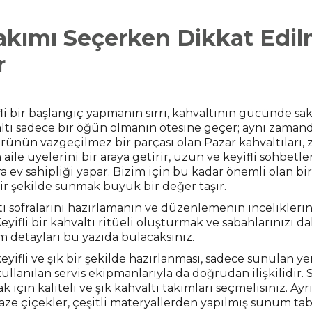
akımı Seçerken Dikkat Edil
r
li bir başlangıç yapmanın sırrı, kahvaltının gücünde sakl
ı sadece bir öğün olmanın ötesine geçer; aynı zamand
rünün vazgeçilmez bir parçası olan Pazar kahvaltıları, z
 aile üyelerini bir araya getirir, uzun ve keyifli sohbetl
ra ev sahipliği yapar. Bizim için bu kadar önemli olan bi
bir şekilde sunmak büyük bir değer taşır.
ı sofralarını hazırlamanın ve düzenlemenin inceliklerin
yifli bir kahvaltı ritüeli oluşturmak ve sabahlarınızı d
 detayları bu yazıda bulacaksınız.
keyifli ve şık bir şekilde hazırlanması, sadece sunulan y
llanılan servis ekipmanlarıyla da doğrudan ilişkilidir. S
in kaliteli ve şık kahvaltı takımları seçmelisiniz. Ayrıc
aze çiçekler, çeşitli materyallerden yapılmış sunum ta