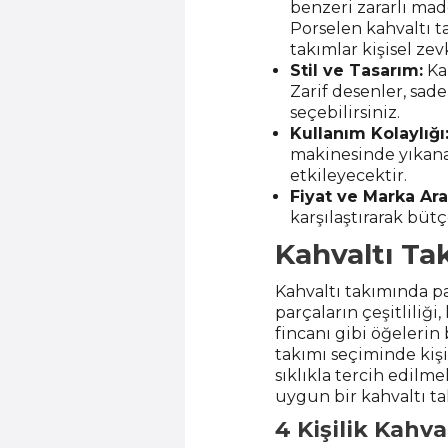
benzeri zararlı mad
Porselen kahvaltı ta
takımlar kişisel zev
Stil ve Tasarım:
Kah
Zarif desenler, sad
seçebilirsiniz.
Kullanım Kolaylığı
makinesinde yıkanab
etkileyecektir.
Fiyat ve Marka Ara
karşılaştırarak bütç
Kahvaltı Tak
Kahvaltı takımında pa
parçaların çeşitliliğ
fincanı gibi öğeleri
takımı seçiminde kişi s
sıklıkla tercih edilm
uygun bir kahvaltı tak
4 Kişilik Kahva