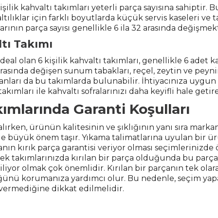
işilik kahvaltı takımları yeterli parça sayısına sahiptir. B
ltılıklar için farklı boyutlarda küçük servis kaseleri ve ta
larının parça sayısı genellikle 6 ila 32 arasında değişmek
ltı Takımı
ideal olan 6 kişilik kahvaltı takımları, genellikle 6 adet 
arasında değişen sunum tabakları, reçel, zeytin ve peynir
ncanları da bu takımlarda bulunabilir. İhtiyacınıza uygun 
kımları ile kahvaltı sofralarınızı daha keyifli hale getire
ımlarında Garanti Koşulları
alırken, ürünün kalitesinin ve şıklığının yanı sıra markan
i de büyük önem taşır. Yıkama talimatlarına uyulan bir
n kırık parça garantisi veriyor olması seçimlerinizde 
ek takımlarınızda kırılan bir parça olduğunda bu parçay
iyor olmak çok önemlidir. Kırılan bir parçanın tek olar
ünü korumanıza yardımcı olur. Bu nedenle, seçim yapa
 vermediğine dikkat edilmelidir.