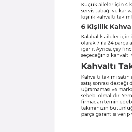
Küçük aileler için 4 k
servis tabağı ve kahva
kişilik kahvaltı takım
6 Kişilik Kahva
Kalabalık aileler için 
olarak 7 ila 24 parça 
içerir. Ayrıca, çay fi
seçeceğiniz kahvaltı ta
Kahvaltı Tak
Kahvaltı takımı satın 
satış sonrası desteğ
uğramaması ve markanı
sebebi olmalıdır. Yem
firmadan temin edebil
takımınızın bütünlüğ
parça garantisi verip