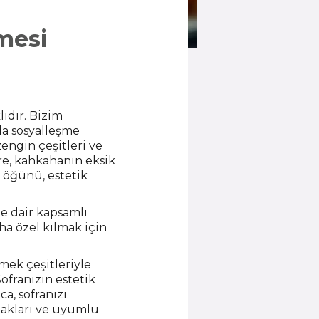
mesi
ıdır. Bizim
a sosyalleşme
engin çeşitleri ve
ere, kahkahanın eksik
r öğünü, estetik
e dair kapsamlı
aha özel kılmak için
emek çeşitleriyle
ofranızın estetik
a, sofranızı
bakları ve uyumlu