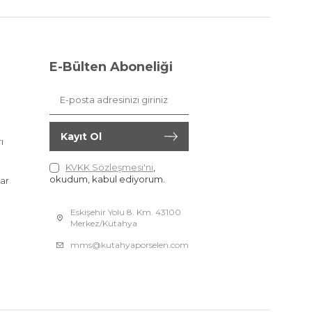
E-Bülten Aboneliği
Kayıt Ol
ı
KVKK Sözleşmesi'ni
,
okudum, kabul ediyorum.
ar
Eskişehir Yolu 8. Km. 43100
Merkez/Kütahya
mms@kutahyaporselen.com