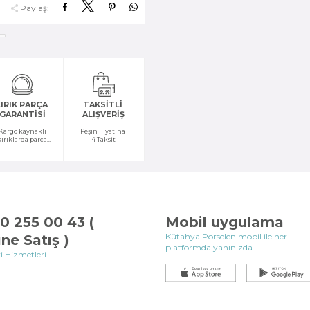
Paylaş:
IRIK PARÇA
TAKSİTLİ
GARANTİSİ
ALIŞVERİŞ
Kargo kaynaklı
Peşin Fiyatına
kırıklarda parça
4 Taksit
temini yapılır
0 255 00 43 (
Mobil uygulama
Kütahya Porselen mobil ile her
ine Satış )
platformda yanınızda
i Hizmetleri