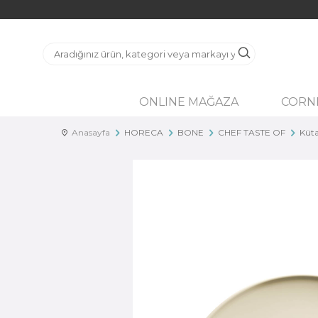
ONLINE MAĞAZA
CORN
Anasayfa
HORECA
BONE
CHEF TASTE OF
Küta