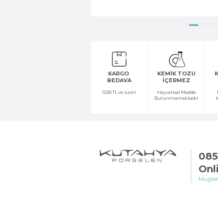
KARGO
KEMİK TOZU
K
BEDAVA
İÇERMEZ
1200 TL ve üzeri
Hayvansal Madde
Bulunmamaktadır
085
Onl
Müşter