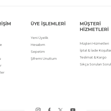
RİŞİM
ÜYE İŞLEMLERİ
MÜŞTERİ
HİZMETLERİ
Yeni Üyelik
Müşteri Hizmetleri
ve
Hesabım
İptal & İade Koşullar
Sepetim
Teslimat & Kargo
u
Şifremi Unuttum
Sıkça Sorulan Sorul
r
ler