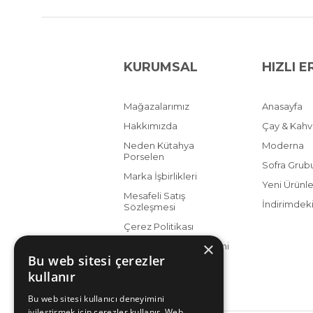
KURUMSAL
HIZLI E
Mağazalarımız
Anasayfa
Hakkımızda
Çay & Kah
Neden Kütahya
Moderna
Porselen
Sofra Grub
Marka İşbirlikleri
Yeni Ürünle
Mesafeli Satış
İndirimdeki
Sözleşmesi
Çerez Politikası
×
KVKK Aydınlatma Metni
Bu web sitesi çerezler
kullanır
Bu web sitesi kullanıcı deneyimini
iyileştirmek için çerezler kullanır. Web