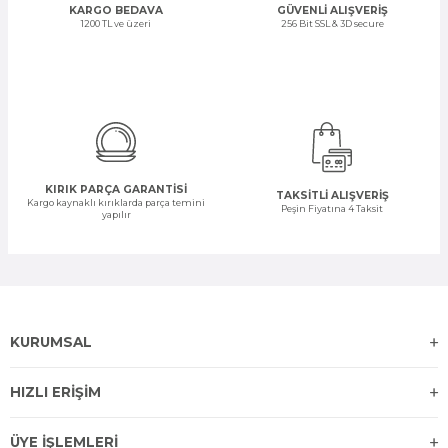
KARGO BEDAVA
GÜVENLİ ALIŞVERİŞ
1200 TL ve üzeri
256 Bit SSL & 3D secure
KIRIK PARÇA GARANTİSİ
TAKSİTLİ ALIŞVERİŞ
Kargo kaynaklı kırıklarda parça temini
Peşin Fiyatına 4 Taksit
yapılır
KURUMSAL
HIZLI ERİŞİM
ÜYE İŞLEMLERİ