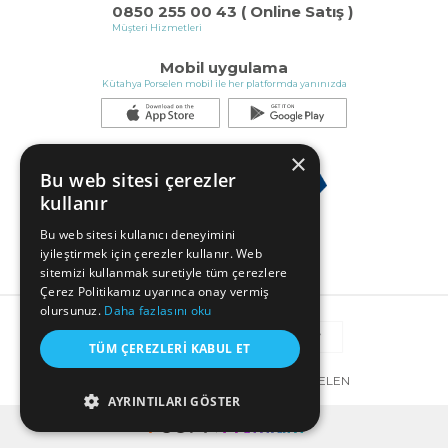
0850 255 00 43 ( Online Satış )
Müşteri Hizmetleri
Mobil uygulama
Kütahya Porselen mobil ile her platformda yanınızda
×
Bu web sitesi çerezler
kullanır
Bu web sitesi kullanıcı deneyimini
iyileştirmek için çerezler kullanır. Web
sitemizi kullanmak suretiyle tüm çerezlere
Çerez Politikamız uyarınca onay vermiş
olursunuz.
Daha fazlasını oku
TÜM ÇEREZLERI KABUL ET
© COPYRIGHT 2025 KÜTAHYA PORSELEN
AYRINTILARI GÖSTER