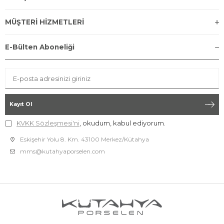
MÜŞTERİ HİZMETLERİ
E-Bülten Aboneliği
Kayıt Ol
KVKK Sözleşmesi'ni
, okudum, kabul ediyorum.
Eskişehir Yolu 8. Km. 43100 Merkez/Kütahya
mms@kutahyaporselen.com