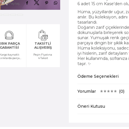
Paylaş:
6 adet 15 cm Kase'den ol
Hüma, yüzyıllardır uğur, za
anılır. Bu koleksiyon, adın
tasarlandı.
Doğanın zarif çiçeklerinde
dokunuşlarla birleşerek so
sunar. Yumuşak renk geçiş
parçaya dingin bir şıklık ka
IRIK PARÇA
TAKSİTLİ
Hüma koleksiyonu, sadece 
GARANTİSİ
ALIŞVERİŞ
iyi hislerin, zarif detaylar
Kargo kaynaklı
Peşin Fiyatına
Her kullanımda, sofranıza in
kırıklarda parça
4 Taksit
temini yapılır
taşır. ✨
Ödeme Seçenekleri
Yorumlar
(0)
Öneri Kutusu