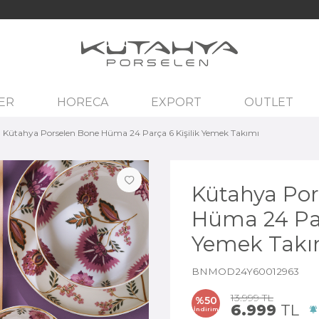
ER
HORECA
EXPORT
OUTLET
Kütahya Porselen Bone Hüma 24 Parça 6 Kişilik Yemek Takımı
Kütahya Por
Hüma 24 Par
Yemek Takı
BNMOD24Y60012963
13.999
TL
%
50
6.999
TL
İndirim