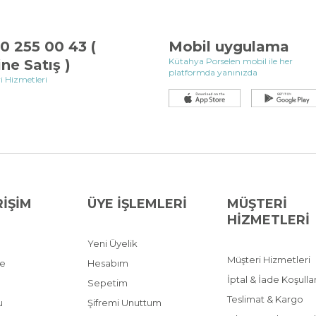
0 255 00 43 (
Mobil uygulama
Kütahya Porselen mobil ile her
ine Satış )
platformda yanınızda
i Hizmetleri
RİŞİM
ÜYE İŞLEMLERİ
MÜŞTERİ
HİZMETLERİ
Yeni Üyelik
Müşteri Hizmetleri
ve
Hesabım
İptal & İade Koşullar
Sepetim
Teslimat & Kargo
u
Şifremi Unuttum