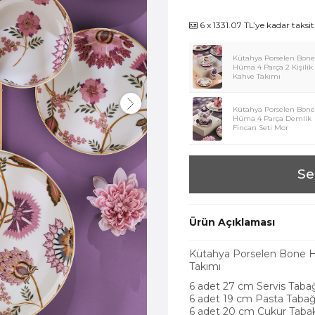
6 x 1331.07 TL’ye kadar taksi
Kütahya Porselen Bone
Hüma 4 Parça 2 Kişilik
Kahve Takımı
Kütahya Porselen Bone
Hüma 4 Parça Demlik
Fincan Seti Mor
Se
Ürün Açıklaması
Kütahya Porselen Bone H
Takımı
6 adet 27 cm Servis Taba
6 adet 19 cm Pasta Tabağ
6 adet 20 cm Çukur Taba