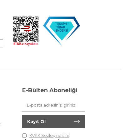
E-Bülten Aboneliği
Kayıt Ol
ı
KVKK Sözleşmesi'ni
,