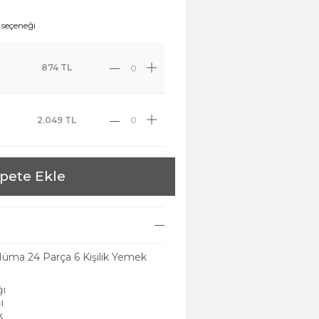
t seçeneği
874
TL
2.049
TL
pete Ekle
üma 24 Parça 6 Kişilik Yemek
ğı
ı
k