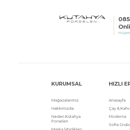
085
Onl
Müşter
KURUMSAL
HIZLI E
Mağazalarımız
Anasayfa
Hakkımızda
Çay & Kah
Neden Kütahya
Moderna
Porselen
Sofra Grub
Marka İşbirlikleri