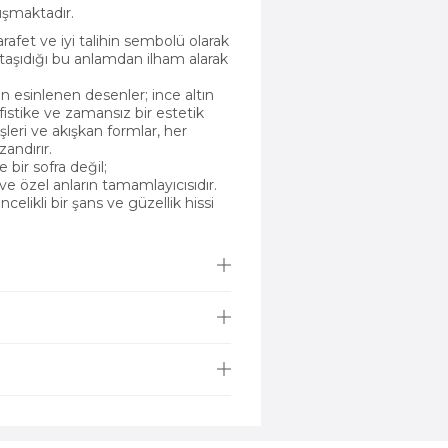
uşmaktadır.
rafet ve iyi talihin sembolü olarak
ı taşıdığı bu anlamdan ilham alarak
n esinlenen desenler; ince altın
fistike ve zamansız bir estetik
leri ve akışkan formlar, her
zandırır.
bir sofra değil;
ın ve özel anların tamamlayıcısıdır.
celikli bir şans ve güzellik hissi