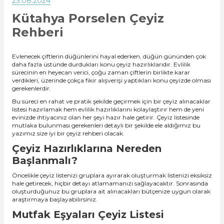
23.08.2024
Kütahya Porselen Çeyiz
Rehberi
Evlenecek çiftlerin düğünlerini hayal ederken, düğün gününden çok
daha fazla üstünde durdukları konu çeyiz hazırlıklarıdır. Evlilik
sürecinin en heyecan verici, çoğu zaman çiftlerin birlikte karar
verdikleri, üzerinde çokça fikir alışverişi yaptıkları konu çeyizde olması
gerekenlerdir.
Bu süreci en rahat ve pratik şekilde geçirmek için bir çeyiz alınacaklar
listesi hazırlamak hem evlilik hazırlıklarını kolaylaştırır hem de yeni
evinizde ihtiyacınız olan her şeyi hazır hale getirir. Çeyiz listesinde
mutlaka bulunması gerekenleri detaylı bir şekilde ele aldığımız bu
yazımız size iyi bir çeyiz rehberi olacak.
Çeyiz Hazırlıklarına Nereden
Başlanmalı?
Öncelikle çeyiz listenizi gruplara ayırarak oluşturmak listenizi eksiksiz
hale getirecek, hiçbir detayı atlamamanızı sağlayacaktır. Sonrasında
oluşturduğunuz bu gruplara ait alınacakları bütçenize uygun olarak
araştırmaya başlayabilirsiniz.
Mutfak Eşyaları Çeyiz Listesi