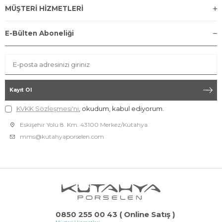
MÜŞTERİ HİZMETLERİ
E-Bülten Aboneliği
Kayıt Ol
KVKK Sözleşmesi'ni
, okudum, kabul ediyorum.
Eskişehir Yolu 8. Km. 43100 Merkez/Kütahya
mms@kutahyaporselen.com
0850 255 00 43 ( Online Satış )