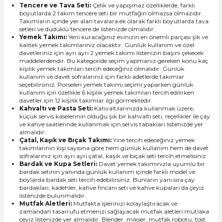
Tencere ve Tava Seti:
Çelik ve yapışmaz özelliklerde, farklı
boyutlarda 2 takım tencere seti bir mutfağın olmazsa olmazıdır.
Takımların içinde yer alan tavalara ek olarak farklı boyutlarda tava
setleri ve düdüklü tencere de listenizde olmalıdır.
Yemek Takımı:
Yeni kuracağınız evinizin en önemli parçası şık ve
kaliteli yemek takımlarınız olacaktır. Günlük kullanım ve özel
davetleriniz için ayrı ayrı 2 yemek takımı listenizin başını çekecek
maddelerdendir. Bu kategoride seçim yapmanız gereken konu kaç
kişilik yemek takımları tercih edeceğiniz olmalıdır. Günlük
kullanım ve davet sofralarınız için farklı adetlerde takımlar
seçebilirsiniz.
Porselen yemek takımı
seçimi yaparken günlük
kullanım için özellikle 6 kişilik yemek takımları tercih edilirken
davetler için 12 kişilik takımlar ilgi görmektedir.
Kahvaltı ve Pasta Seti:
Kahvaltılarınızda kullanmak üzere,
küçük servis kaselerinin olduğu şık bir
kahvaltı seti
, reçellikler ile çay
ve kahve saatlerinde kullanmak için servis tabakları listenizde yer
almalıdır.
Çatal, Kaşık ve Bıçak Takımı:
Yine tercih edeceğiniz yemek
takımlarının kişi sayısına göre hem günlük kullanım hem de davet
sofralarınız için ayrı ayrı çatal, kaşık ve bıçak seti tercih etmelisiniz.
Bardak ve Kupa Setleri:
Davet yemek takımınızla uyumlu bir
bardak setinin yanında günlük kullanım içinde farklı model ve
boylarda bardak seti tercih edebilirsiniz. Bunların yanı sıra çay
bardakları, kadehler, kahve fincanı seti ve kahve kupaları da çeyiz
listenizde bulunmalıdır.
Mutfak Aletleri:
Mutfakta işlerinizi kolaylaştıracak ve
zamandan tasarrufu etmenizi sağlayacak mutfak aletleri mutlaka
çeyiz listenizde yer almalıdır. Blender, mikser, mutfak robotu, tost