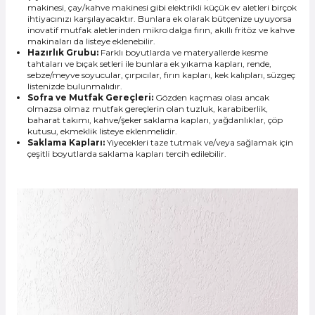
makinesi, çay/kahve makinesi gibi elektrikli küçük ev aletleri birçok
ihtiyacınızı karşılayacaktır. Bunlara ek olarak bütçenize uyuyorsa
inovatif mutfak aletlerinden mikro dalga fırın, akıllı fritöz ve kahve
makinaları da listeye eklenebilir.
Hazırlık Grubu:
Farklı boyutlarda ve materyallerde kesme
tahtaları ve bıçak setleri ile bunlara ek yıkama kapları, rende,
sebze/meyve soyucular, çırpıcılar, fırın kapları, kek kalıpları, süzgeç
listenizde bulunmalıdır.
Sofra ve Mutfak Gereçleri:
Gözden kaçması olası ancak
olmazsa olmaz mutfak gereçlerin olan tuzluk, karabiberlik,
baharat takımı, kahve/şeker saklama kapları, yağdanlıklar, çöp
kutusu, ekmeklik listeye eklenmelidir.
Saklama Kapları:
Yiyecekleri taze tutmak ve/veya sağlamak için
çeşitli boyutlarda saklama kapları tercih edilebilir.