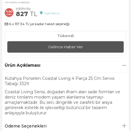
NPHR25DUS4880924
1.379
TL
%
40
827
TL
Fiyat Alarmı
İndirim
6 x 157.34 TL’ye kadar taksit seçeneği
Tükendi
Gelince Haber Ver
Ürün Açıklaması
Kütahya Porselen Coastal Living 4 Parça 25 Cm Servis
Tabağı 3329
Coastal Living Serisi, doğadan ilham alan sade formları ve
deniz tonlarını modern yaşam alanlarına taşımayı
amaçlamaktadır. Bu seri, dinginlik ve zarafeti bir araya
getirerek estetik ile işlevselliği bütüncül bir tasarım
anlayışıyla buluşturur.
Ödeme Seçenekleri