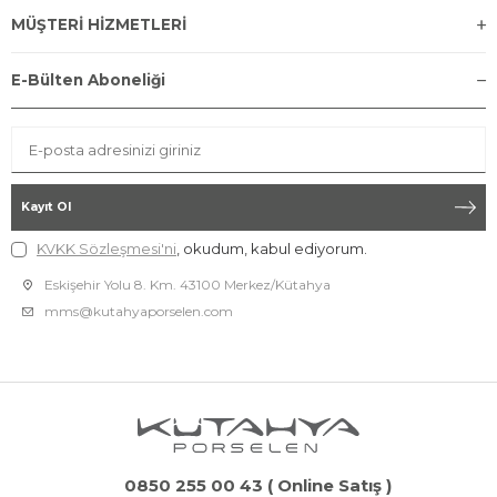
MÜŞTERİ HİZMETLERİ
E-Bülten Aboneliği
Kayıt Ol
KVKK Sözleşmesi'ni
, okudum, kabul ediyorum.
Eskişehir Yolu 8. Km. 43100 Merkez/Kütahya
mms@kutahyaporselen.com
0850 255 00 43 ( Online Satış )