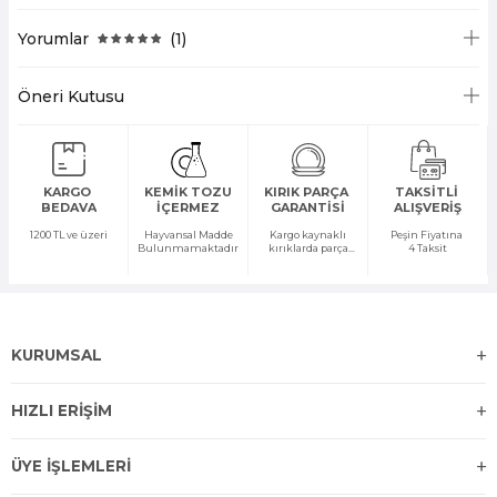
Yorumlar
(1)
Öneri Kutusu
KARGO
KEMİK TOZU
KIRIK PARÇA
TAKSİTLİ
BEDAVA
İÇERMEZ
GARANTİSİ
ALIŞVERİŞ
1200 TL ve üzeri
Hayvansal Madde
Kargo kaynaklı
Peşin Fiyatına
Bulunmamaktadır
kırıklarda parça
4 Taksit
temini yapılır
KURUMSAL
HIZLI ERİŞİM
ÜYE İŞLEMLERİ