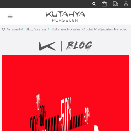
Anasayfa
Blog Sayfası
Kütahya Porselen Outlet Mağazaları Nerededir