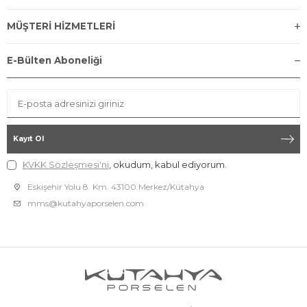
MÜŞTERİ HİZMETLERİ
E-Bülten Aboneliği
Kayıt Ol
KVKK Sözleşmesi'ni
, okudum, kabul ediyorum.
Eskişehir Yolu 8. Km. 43100 Merkez/Kütahya
mms@kutahyaporselen.com