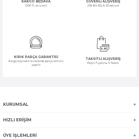
KARGO BEDAVA
GÜVENLİ ALIŞVERİŞ
1200 TL ve üzeri
256 Bit SSL & 3D secure
KIRIK PARÇA GARANTİSİ
TAKSİTLİ ALIŞVERİŞ
Kargo kaynaklı kırıklarda parça temini
Peşin Fiyatına 4 Taksit
yapılır
KURUMSAL
HIZLI ERİŞİM
ÜYE İŞLEMLERİ