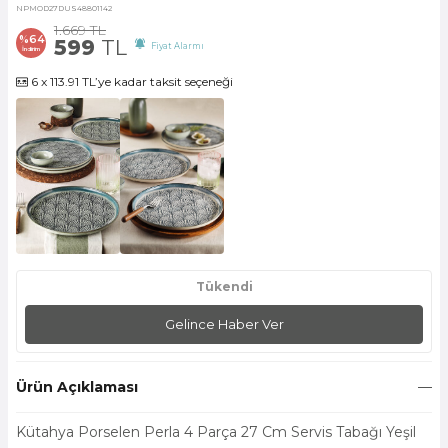
NPMOD27DUS48801142
1.669
TL
%
64
599
TL
Fiyat Alarmı
İndirim
6 x 113.91 TL’ye kadar taksit seçeneği
Tükendi
Gelince Haber Ver
Ürün Açıklaması
Kütahya Porselen Perla 4 Parça 27 Cm Servis Tabağı Yeşil