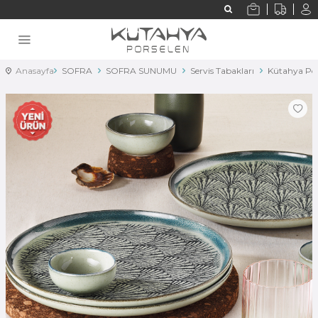
Anasayfa
SOFRA
SOFRA SUNUMU
Servis Tabakları
Kütahya Pors