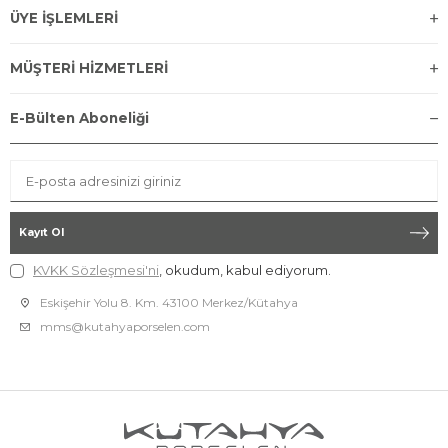
ÜYE İŞLEMLERİ
MÜŞTERİ HİZMETLERİ
E-Bülten Aboneliği
Kayıt Ol
KVKK Sözleşmesi'ni
, okudum, kabul ediyorum.
Eskişehir Yolu 8. Km. 43100 Merkez/Kütahya
mms@kutahyaporselen.com