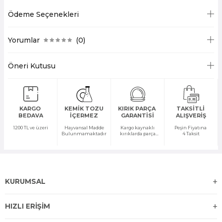
Ödeme Seçenekleri
Yorumlar
(0)
Öneri Kutusu
KARGO
KEMİK TOZU
KIRIK PARÇA
TAKSİTLİ
BEDAVA
İÇERMEZ
GARANTİSİ
ALIŞVERİŞ
1200 TL ve üzeri
Hayvansal Madde
Kargo kaynaklı
Peşin Fiyatına
Bulunmamaktadır
kırıklarda parça
4 Taksit
temini yapılır
KURUMSAL
HIZLI ERİŞİM