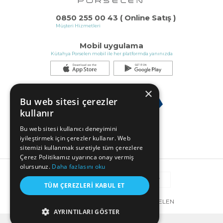
0850 255 00 43 ( Online Satış )
Müşteri Hizmetleri
Mobil uygulama
Kütahya Porselen mobil ile her platformda yanınızda
×
Bu web sitesi çerezler
kullanır
Bu web sitesi kullanıcı deneyimini
iyileştirmek için çerezler kullanır. Web
sitemizi kullanmak suretiyle tüm çerezlere
Çerez Politikamız uyarınca onay vermiş
olursunuz.
Daha fazlasını oku
TÜM ÇEREZLERI KABUL ET
© COPYRIGHT 2025 KÜTAHYA PORSELEN
AYRINTILARI GÖSTER