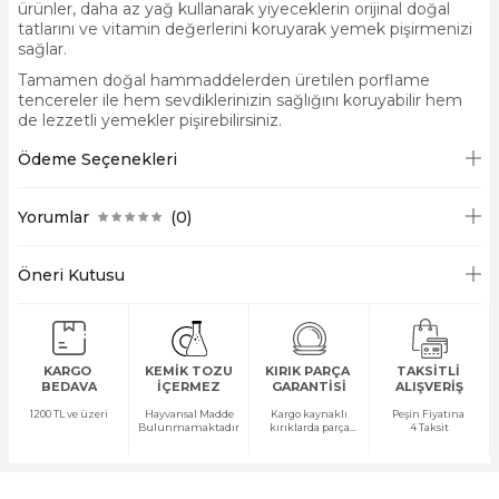
ürünler, daha az yağ kullanarak yiyeceklerin orijinal doğal
tatlarını ve vitamin değerlerini koruyarak yemek pişirmenizi
sağlar.
Tamamen doğal hammaddelerden üretilen porflame
tencereler ile hem sevdiklerinizin sağlığını koruyabilir hem
de lezzetli yemekler pişirebilirsiniz.
Porflame ürünleri kullanarak; yüksek ısı iletkenliği ile kısık
Ödeme Seçenekleri
ateşte bile yüksek pişirme performansı sağlayarak ısıdan
tasarruf edebilirsiniz.
Yorumlar
(0)
Üretim teknolojisi ve hammaddesi ile çevreye dost
ürünlerimizi tercih ederek dünyanın ve yeni nesillerin
geleceğini koruma altına alabilirsiniz.
Öneri Kutusu
PORFLAME BAKIM & KULLANIM KLAVUZU
Porflame tava ve tencerelerin pişirme esnasında, kapakla
KARGO
KEMİK TOZU
KIRIK PARÇA
TAKSİTLİ
birlikte kullanılması gerekmektedir.
BEDAVA
İÇERMEZ
GARANTİSİ
ALIŞVERİŞ
1200 TL ve üzeri
Hayvansal Madde
Kargo kaynaklı
Peşin Fiyatına
Bulunmamaktadır
kırıklarda parça
4 Taksit
Porflame tencere ve tavalar ne tür bir malzemeden
temini yapılır
üretilmiştir?
***Porflame ürünlerimiz tamamiyle Kütahya Porselen