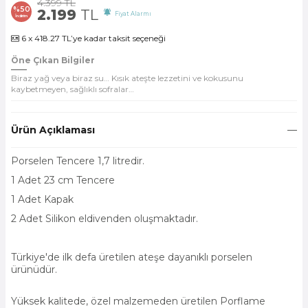
4.399
TL
%
50
2.199
TL
Fiyat Alarmı
İndirim
6 x 418.27 TL’ye kadar taksit seçeneği
Öne Çıkan Bilgiler
Biraz yağ veya biraz su… Kısık ateşte lezzetini ve kokusunu
kaybetmeyen, sağlıklı sofralar…
Ürün Açıklaması
Porselen Tencere 1,7 litredir.
1 Adet 23 cm Tencere
1 Adet Kapak
2 Adet Silikon eldivenden oluşmaktadır.
Türkiye'de ilk defa üretilen ateşe dayanıklı porselen
ürünüdür.
Yüksek kalitede, özel malzemeden üretilen Porflame