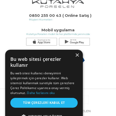
0850 255 00 43 ( Online Satış )
Müşteri Hizmetleri
Mobil uygulama
Kütahya Porselen mobil ile her platformda yanınızda
×
Bu web sitesi çerezler
kullanır
Bu web sitesi kullanıcı deneyimini
iyileştirmek için çerezler kullanır. Web
sitemizi kullanmak suretiyle tüm çerezlere
Çerez Politikamız uyarınca onay vermiş
olursunuz.
Daha fazlasını oku
TÜM ÇEREZLERI KABUL ET
© COPYRIGHT 2025 KÜTAHYA PORSELEN