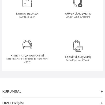
KARGO BEDAVA
GÜVENLİ ALIŞVERİŞ
1200 TL ve üzeri
256 Bit SSL & 3D secure
KIRIK PARÇA GARANTİSİ
TAKSİTLİ ALIŞVERİŞ
Kargo kaynaklı kırıklarda parça temini
Peşin Fiyatına 4 Taksit
yapılır
KURUMSAL
HIZLI ERİŞİM