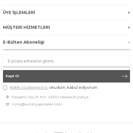
ÜYE İŞLEMLERİ
MÜŞTERİ HİZMETLERİ
E-Bülten Aboneliği
Kayıt Ol
KVKK Sözleşmesi'ni
, okudum, kabul ediyorum.
Eskişehir Yolu 8. Km. 43100 Merkez/Kütahya
mms@kutahyaporselen.com