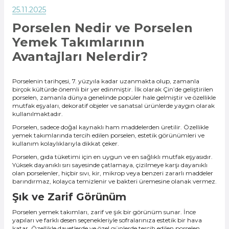
25.11.2025
Porselen Nedir ve Porselen
Yemek Takımlarının
Avantajları Nelerdir?
Porselenin tarihçesi, 7. yüzyıla kadar uzanmakta olup, zamanla
birçok kültürde önemli bir yer edinmiştir. İlk olarak Çin’de geliştirilen
porselen, zamanla dünya genelinde popüler hale gelmiştir ve özellikle
mutfak eşyaları, dekoratif objeler ve sanatsal ürünlerde yaygın olarak
kullanılmaktadır.
Porselen, sadece doğal kaynaklı ham maddelerden üretilir. Özellikle
yemek takımlarında tercih edilen porselen, estetik görünümleri ve
kullanım kolaylıklarıyla dikkat çeker.
Porselen, gıda tüketimi için en uygun ve en sağlıklı mutfak eşyasıdır.
Yüksek dayanıklı sırı sayesinde çatlamaya, çizilmeye karşı dayanıklı
olan porselenler, hiçbir sıvı, kir, mikrop veya benzeri zararlı maddeler
barındırmaz, kolayca temizlenir ve bakteri üremesine olanak vermez.
Şık ve Zarif Görünüm
Porselen yemek takımları, zarif ve şık bir görünüm sunar. İnce
yapıları ve farklı desen seçenekleriyle sofralarınıza estetik bir hava
katar. Özellikle davetlerde ve özel günlerde tercih edilen porselen