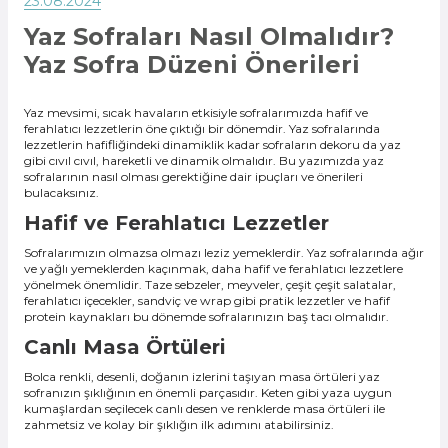
23.08.2024
Yaz Sofraları Nasıl Olmalıdır?
Yaz Sofra Düzeni Önerileri
Yaz mevsimi, sıcak havaların etkisiyle sofralarımızda hafif ve
ferahlatıcı lezzetlerin öne çıktığı bir dönemdir. Yaz sofralarında
lezzetlerin hafifliğindeki dinamiklik kadar sofraların dekoru da yaz
gibi cıvıl cıvıl, hareketli ve dinamik olmalıdır. Bu yazımızda yaz
sofralarının nasıl olması gerektiğine dair ipuçları ve önerileri
bulacaksınız.
Hafif ve Ferahlatıcı Lezzetler
Sofralarımızın olmazsa olmazı leziz yemeklerdir. Yaz sofralarında ağır
ve yağlı yemeklerden kaçınmak, daha hafif ve ferahlatıcı lezzetlere
yönelmek önemlidir. Taze sebzeler, meyveler, çeşit çeşit salatalar,
ferahlatıcı içecekler, sandviç ve wrap gibi pratik lezzetler ve hafif
protein kaynakları bu dönemde sofralarınızın baş tacı olmalıdır.
Canlı Masa Örtüleri
Bolca renkli, desenli, doğanın izlerini taşıyan masa örtüleri yaz
sofranızın şıklığının en önemli parçasıdır. Keten gibi yaza uygun
kumaşlardan seçilecek canlı desen ve renklerde masa örtüleri ile
zahmetsiz ve kolay bir şıklığın ilk adımını atabilirsiniz.