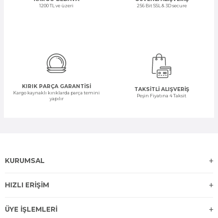
1200 TL ve üzeri
256 Bit SSL & 3D secure
KIRIK PARÇA GARANTİSİ
TAKSİTLİ ALIŞVERİŞ
Kargo kaynaklı kırıklarda parça temini
Peşin Fiyatına 4 Taksit
yapılır
KURUMSAL
HIZLI ERİŞİM
ÜYE İŞLEMLERİ