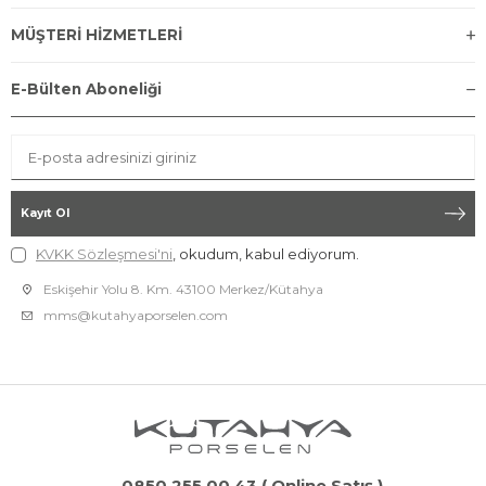
MÜŞTERİ HİZMETLERİ
E-Bülten Aboneliği
Kayıt Ol
KVKK Sözleşmesi'ni
, okudum, kabul ediyorum.
Eskişehir Yolu 8. Km. 43100 Merkez/Kütahya
mms@kutahyaporselen.com
0850 255 00 43 ( Online Satış )