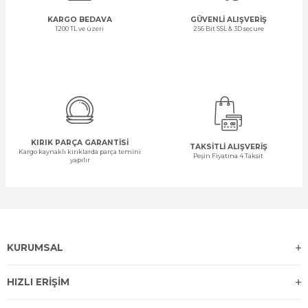
KARGO BEDAVA
GÜVENLİ ALIŞVERİŞ
1200 TL ve üzeri
256 Bit SSL & 3D secure
KIRIK PARÇA GARANTİSİ
TAKSİTLİ ALIŞVERİŞ
Kargo kaynaklı kırıklarda parça temini
Peşin Fiyatına 4 Taksit
yapılır
KURUMSAL
HIZLI ERİŞİM