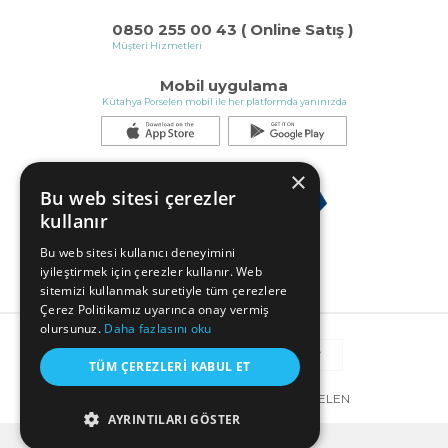
0850 255 00 43 ( Online Satış )
Müşteri Hizmetleri
Mobil uygulama
Kütahya Porselen mobil ile her platformda yanınızda
×
Bu web sitesi çerezler
kullanır
Bu web sitesi kullanıcı deneyimini
iyileştirmek için çerezler kullanır. Web
sitemizi kullanmak suretiyle tüm çerezlere
Çerez Politikamız uyarınca onay vermiş
olursunuz.
Daha fazlasını oku
TÜM ÇEREZLERI KABUL ET
© COPYRIGHT 2025 KÜTAHYA PORSELEN
AYRINTILARI GÖSTER