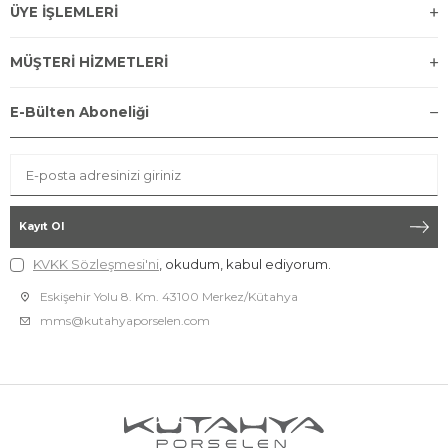
ÜYE İŞLEMLERİ
MÜŞTERİ HİZMETLERİ
E-Bülten Aboneliği
Kayıt Ol
KVKK Sözleşmesi'ni
, okudum, kabul ediyorum.
Eskişehir Yolu 8. Km. 43100 Merkez/Kütahya
mms@kutahyaporselen.com