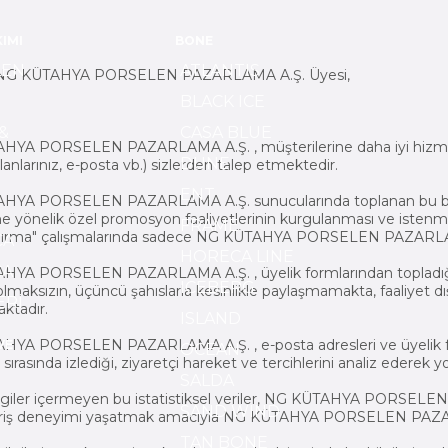
IMI
BONE
LEN
ATLANTIS
 NG KÜTAHYA PORSELEN PAZARLAMA A.Ş. Üyesi,
BLACK ICE
&
CASA BLUE
YA PORSELEN PAZARLAMA A.Ş. , müşterilerine daha iyi hizmet ver
DUNE
 alanlarınız, e-posta vb.) sizlerden talep etmektedir.
ENT
HYA PORSELEN PAZARLAMA A.Ş. sunucularında toplanan bu bilgi
rine yönelik özel promosyon faaliyetlerinin kurgulanması ve isten
FRAME
ndırma" çalışmalarında sadece NG KÜTAHYA PORSELEN PAZARLAM
ÇA
HORECA LINE
ÇA
YA PORSELEN PAZARLAMA A.Ş. , üyelik formlarından topladığı bil
ICEBERG
 olmaksızın, üçüncü şahıslarla kesinlikle paylaşmamakta, faaliyet 
ERİ
ktadır.
ISLAND
YA PORSELEN PAZARLAMA A.Ş. , e-posta adresleri ve üyelik formlar
VE
OCEAN
 sırasında izlediği, ziyaretçi hareket ve tercihlerini analiz ederek
SALDA
I
bilgiler içermeyen bu istatistiksel veriler, NG KÜTAHYA PORSEL
SAND WIND
veriş deneyimi yaşatmak amacıyla NG KÜTAHYA PORSELEN PAZARLAM
TAN BONE
I