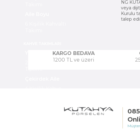
NG KÜTAH
Takımı
veya diji
Kurulu t
Aile Boyu
talep e
6 Kişilik Kahvaltı
Takımı
KAHVE TAKIMLARI
Yeni Evliler
KARGO BEDAVA
1200 TL ve üzeri
2
2 Kişilik Kahve
Takımı
Çekirdek Aile
4 Kişilik Kahve
Takımı
Aile Boyu
085
6 Kişilik Kahve
Onl
Takımı
Müşter
ÇAY TAKIMLARI