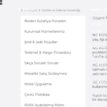
HEDİYELİK
YEMEK TAK
Anasayfa
Gizlilik ve Ödeme Güvenliği
Yol Arkadaşım x
PORSE
Değerli
Neden Kütahya Porselen
Haçiko
BONE
Zamansız
Kurumsal Hizmetlerimiz
RENKLİ 
Hediyeler
NG KÜTAH
NANO
yaş, ilgi
Dekoratif
İptal & İade Koşulları
Hediyeler
KAHVALTI
NG KÜTA
TAKIMI
profille
Teslimat & Kargo Prosedürü
El Yapımı
"sınıfla
28 PAR
Hediyeler
Sıkça Sorulan Sorular
32 PAR
NG KÜTAH
Kurumsal
talimatı
Hediyeler
DİĞERL
Mesafeli Satış Sözleşmesi
satmama
Özel Günler
NG KÜTAH
ÇAY & KAH
Mobil Uygulama
kullanımı
YEMEK TAKIMLARI
ÇAY
FİNCAN
Çerez Politikası
Kişisel 
Yeni Evliler
bir alış
KAHVE
2 Kişilik Yemek
KVKK Aydınlatma Metni
FİNCAN