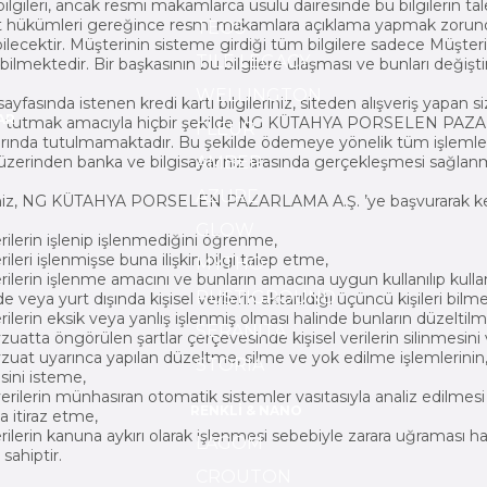
ilgileri, ancak resmi makamlarca usulü dairesinde bu bilgilerin ta
 hükümleri gereğince resmi makamlara açıklama yapmak zorun
TEOS
bilecektir. Müşterinin sisteme girdiği tüm bilgilere sadece Müşter
TILE LEGACY
ebilmektedir. Bir başkasının bu bilgilere ulaşması ve bunları deği
WELLINGTON
fasında istenen kredi kartı bilgileriniz, siteden alışveriş yapan s
AR
e tutmak amacıyla hiçbir şekilde NG KÜTAHYA PORSELEN PAZARL
FLEUR
arında tutulmamaktadır. Bu şekilde ödemeye yönelik tüm iş
üzerinden banka ve bilgisayarınız arasında gerçekleşmesi sağlan
AMBER
AZURE
iz, NG KÜTAHYA PORSELEN PAZARLAMA A.Ş. ’ye başvurarak kendis
GLOW
erilerin işlenip işlenmediğini öğrenme,
erileri işlenmişse buna ilişkin bilgi talep etme,
MYTHO
verilerin işlenme amacını ve bunların amacına uygun kullanılıp kul
RUSTIGROUND
de veya yurt dışında kişisel verilerin aktarıldığı üçüncü kişileri bilme
erilerin eksik veya yanlış işlenmiş olması halinde bunların düzeltil
SERANITA
vzuatta öngörülen şartlar çerçevesinde kişisel verilerin silinmesin
vzuat uyarınca yapılan düzeltme, silme ve yok edilme işlemlerinin, ki
STORIA
esini isteme,
erilerin münhasıran otomatik sistemler vasıtasıyla analiz edilmesi 
RENKLİ & NANO
a itiraz etme,
erilerin kanuna aykırı olarak işlenmesi sebebiyle zarara uğraması h
LAGOM
 sahiptir.
CROUTON