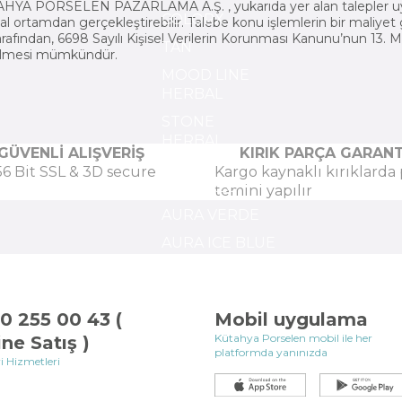
YA PORSELEN PAZARLAMA A.Ş. , yukarıda yer alan talepler uyarın
COLORX
tal ortamdan gerçekleştirebilir. Talebe konu işlemlerin bir maliyet
arafından, 6698 Sayılı Kişisel Verilerin Korunması Kanunu’nun 13. 
TAN
dilmesi mümkündür.
MOOD LINE
HERBAL
STONE
HERBAL
GÜVENLİ ALIŞVERİŞ
KIRIK PARÇA GARANT
STONE
56 Bit SSL & 3D secure
Kargo kaynaklı kırıklarda
MOCARLO
temini yapılır
AURA VERDE
AURA ICE BLUE
SOHO VERDE
SOHO ICE
0 255 00 43 (
BLUE
Mobil uygulama
Kütahya Porselen mobil ile her
ine Satış )
SOHO
platformda yanınızda
i Hizmetleri
MIDNIGHT
BLUE