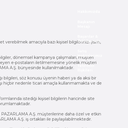
Hakkımızda
Başkanın
Mesajı
Başarılar &
Ödüllerimiz
ebilmek amacıyla bazı kişisel bilgilerinizi (isim,
Satış
Noktalarımız
ler, dönemsel kampanya çalışmaları, müşteri
meyen e-postaların iletilmemesine yönelik müşteri
Yatırımcı
A A.Ş. bünyesinde kullanılmaktadır.
İlişkileri
gileri, söz konusu üyenin haberi ya da aksi bir
dışı hiçbir nedenle ticari amaçla kullanmamakta ve de
ında istediği kişisel bilgilerin haricinde site
 yorumlamaktadır.
EN PAZARLAMA A.Ş. müşterilerine daha özel ve etkin
A A.Ş. iş ortakları ile paylaşılabilmektedir.