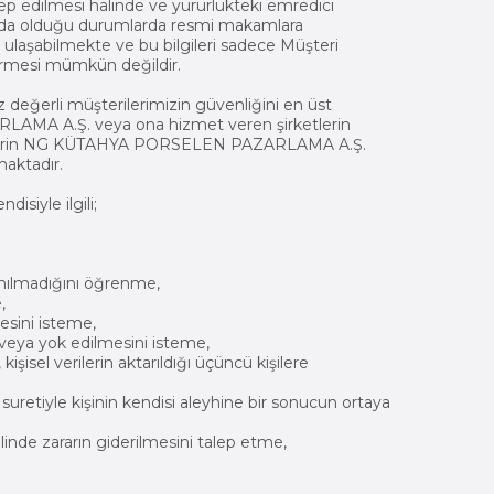
lep edilmesi halinde ve yürürlükteki emredici
da olduğu durumlarda resmi makamlara
i ulaşabilmekte ve bu bilgileri sadece Müşteri
ştirmesi mümkün değildir.
iz değerli müşterilerimizin güvenliğini en üst
AMA A.Ş. veya ona hizmet veren şirketlerin
lemlerin NG KÜTAHYA PORSELEN PAZARLAMA A.Ş.
maktadır.
iyle ilgili;
lanılmadığını öğrenme,
,
mesini isteme,
i veya yok edilmesini isteme,
şisel verilerin aktarıldığı üçüncü kişilere
suretiyle kişinin kendisi aleyhine bir sonucun ortaya
alinde zararın giderilmesini talep etme,