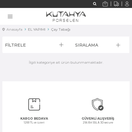
Anasayfa
EL YAPIMI
Çay Tabağı
FİLTRELE
SIRALAMA
İlgili kategoriye ait ürün bulunmamaktadır.
KARGO BEDAVA
GÜVENLİ ALIŞVERİŞ
1200 TL ve üzeri
256 Bit SSL & 3D secure