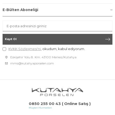
E-Bülten Aboneliği
Kayıt Ol
KVKK Sözleşmesi'ni
, okudum, kabul ediyorum.
Eskişehir Yolu 8. Km. 43100 Merkez/Kütahya
mms@kutahyaporselen.com
0850 255 00 43 ( Online Satış )
Müşteri Hizmetleri