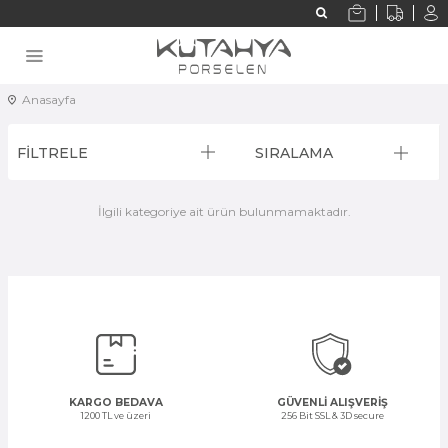
Anasayfa
FİLTRELE
SIRALAMA
İlgili kategoriye ait ürün bulunmamaktadır.
KARGO BEDAVA
GÜVENLİ ALIŞVERİŞ
1200 TL ve üzeri
256 Bit SSL & 3D secure