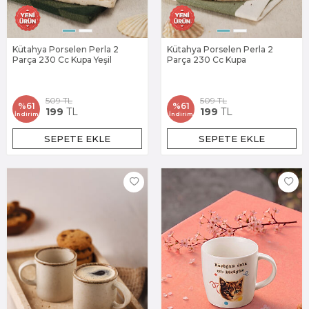
Kütahya Porselen Perla 2
Kütahya Porselen Perla 2
Parça 230 Cc Kupa Yeşil
Parça 230 Cc Kupa
509
TL
509
TL
%
61
%
61
199
TL
199
TL
İndirim
İndirim
SEPETE EKLE
SEPETE EKLE