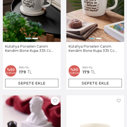
Kütahya Porselen Canım
Kütahya Porselen Canım
Kendim Bone Kupa 335 Cc
Kendim Bone Kupa 335 Cc
885989
885990
359
TL
359
TL
%
50
%
50
179
TL
179
TL
İndirim
İndirim
SEPETE EKLE
SEPETE EKLE