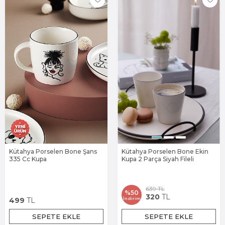
Kütahya Porselen Bone Şans
Kütahya Porselen Bone Ekin
335 Cc Kupa
Kupa 2 Parça Siyah Fileli
639
TL
%
50
320
TL
İndirim
499
TL
SEPETE EKLE
SEPETE EKLE