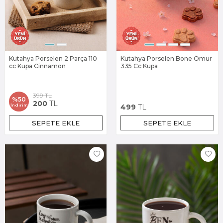
Kütahya Porselen 2 Parça 110
Kütahya Porselen Bone Ömür
cc Kupa Cinnamon
335 Cc Kupa
399
TL
%
50
200
TL
İndirim
499
TL
SEPETE EKLE
SEPETE EKLE