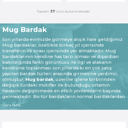
Toplam
37
ürün bulunmaktadır.
Mug Bardak
Son yıllarda evimizde görmeye alışık hale geldiğimiz
Mug bardaklar, özellikle birkaç yıl içerisinde
trendlerin ilk sırası içerisinde yer almaktadır. Mug
bardaklarının kendine has tarzı olması ve dışardıan
bakıldığında farklı görüntüsü ile ilgi ve alakanın
kendisine toplanması son yıllarda ki en çok satış
yapılan bardak türleri arasında girmesine yardımcı
olmuştur.
Mug bardak
, üzerine işlene birbirinden
değişik türdeki motifler ile bulunduğu ortamın
havasını değiştirmede en etkili yöntemlerin başında
gelmektedir. Bu tür bardakların normal bardaklardan
en belirgin farkı ergonomik yapıda olması. Her tür yaş
Daha fazla...
grubundan insanın kolaylıkla kullanabileceği
mug
bardak
modelleri, bu gibi özellikleri ile son yıllarda
en çok satışı yapılan ve dış piyasaya açılan ürünlerin
başında gelmektedir.