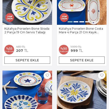
Kütahya Porselen Bone Strada
Kütahya Porselen Bone Costa
2 Parça 19 Cm Servis Tabağı
Mare 4 Parça 21 Cm Kayık
Tabak
459
TL
1.999
TL
%
55
%
50
207
TL
999
TL
İndirim
İndirim
SEPETE EKLE
SEPETE EKLE