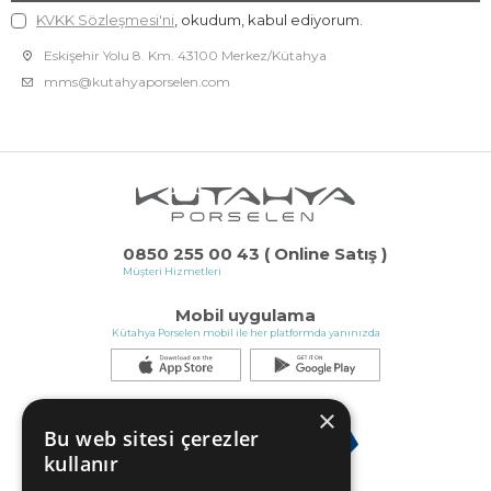
KVKK Sözleşmesi'ni
, okudum, kabul ediyorum.
Eskişehir Yolu 8. Km. 43100 Merkez/Kütahya
mms@kutahyaporselen.com
0850 255 00 43 ( Online Satış )
Müşteri Hizmetleri
Mobil uygulama
Kütahya Porselen mobil ile her platformda yanınızda
×
Bu web sitesi çerezler
kullanır