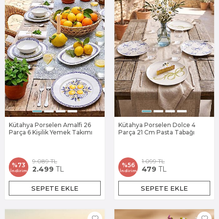
Kütahya Porselen Amalfi 26
Kütahya Porselen Dolce 4
Parça 6 Kişilik Yemek Takımı
Parça 21 Cm Pasta Tabağı
9.089
TL
1.099
TL
%
73
%
56
2.499
TL
479
TL
İndirim
İndirim
SEPETE EKLE
SEPETE EKLE