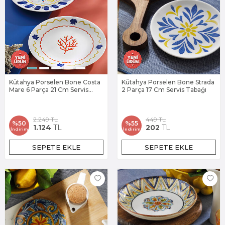
Kütahya Porselen Bone Costa
Kütahya Porselen Bone Strada
Mare 6 Parça 21 Cm Servis
2 Parça 17 Cm Servis Tabağı
Tabağı
2.249
TL
449
TL
%
50
%
55
1.124
TL
202
TL
İndirim
İndirim
SEPETE EKLE
SEPETE EKLE