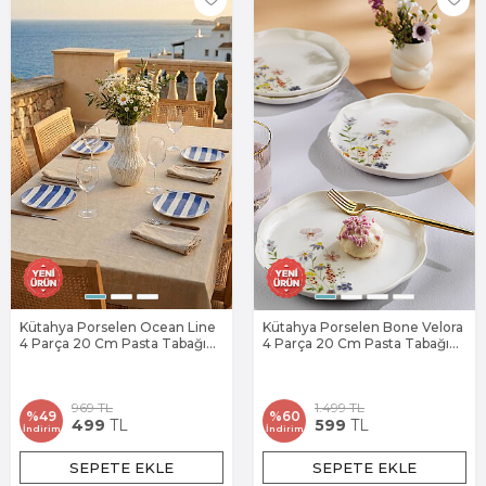
Kütahya Porselen Ocean Line
Kütahya Porselen Bone Velora
4 Parça 20 Cm Pasta Tabağı
4 Parça 20 Cm Pasta Tabağı
Mavi
Çiçekli
969
TL
1.499
TL
%
49
%
60
499
TL
599
TL
İndirim
İndirim
SEPETE EKLE
SEPETE EKLE