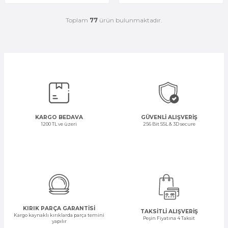
Toplam
77
ürün bulunmaktadır.
KARGO BEDAVA
GÜVENLİ ALIŞVERİŞ
1200 TL ve üzeri
256 Bit SSL & 3D secure
KIRIK PARÇA GARANTİSİ
TAKSİTLİ ALIŞVERİŞ
Kargo kaynaklı kırıklarda parça temini
Peşin Fiyatına 4 Taksit
yapılır