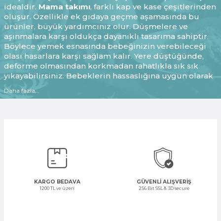
idealdir.
Mama takımı
, farklı kap ve kase çeşitlerinden
oluşur. Özellikle ek gıdaya geçme aşamasında bu
ürünler, büyük yardımcınız olur. Düşmelere ve
aşınmalara karşı oldukça dayanıklı tasarıma sahiptir.
Böylece yemek esnasında bebeğinizin verebileceği
olası hasarlara karşı sağlam kalır. Yere düştüğünde,
deforme olmasından korkmadan rahatlıkla sık sık
yıkayabilirsiniz. Bebeklerin hassaslığına uygun olarak
tasarlanan mama kapları, oldukça hijyeniktir. Isıya
Daha fazla...
dayanıklı olduğu için bulaşık makinesinde yıkayarak
temizlenmesini sağlayabilirsiniz. Farklı tasarımları ile
çocukların dikkatini çeken mama takımları,
bebeğinizin severek yemek yemesini sağlar.
Mama
yemek takımı
, bebeklerin yemek saatine renk katarak
iştahlarını açar. Ergonomik tasarımı ile ön plana çıkan
mama kapları, farklı mama sandalyelerinde de
rahatlıkla kullanılabilir. Kulplu beslenme araçlarını,
bebeğiniz rahatlıkla kavrayabilir. Bu sayede hem
KARGO BEDAVA
GÜVENLİ ALIŞVERİŞ
beslenme süreci kolaylaşır hem de motor gelişimine
1200 TL ve üzeri
256 Bit SSL & 3D secure
katkıda bulunur. Birbirinden farklı modele sahip
mama takımlarını, ihtiyacınıza uygun olarak Kütahya
Porselen’de bulabilirsiniz.