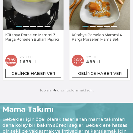
Kütahya Porselen Mammi 3
Kütahya Porselen Mammi 4
Parça Porselen Buharlı Pişirici
Parça Porselen Mama Seti
2.799
TL
979
TL
%
40
%
50
1.679
TL
489
TL
İndirim
İndirim
GELINCE HABER VER
GELINCE HABER VER
Toplam
4
ürün bulunmaktadır.
Mama Takımı
Bebekler için özel olarak tasarlanan mama takımları,
daha kolay bir bakım süreci sağlar. Bebeklere hassas
bir şekilde yaklaşmak ve ihtiyaçlarını karşılamak için