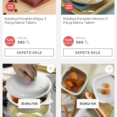
Kütahya Porselen Elejoy 3
Kütahya Porselen Minizoo 3
Parça Mama Takımı
Parça Mama Takımı
779
TL
779
TL
%
50
%
50
390
TL
390
TL
İndirim
İndirim
SEPETE EKLE
SEPETE EKLE
Stokta Yok
Stokta Yok